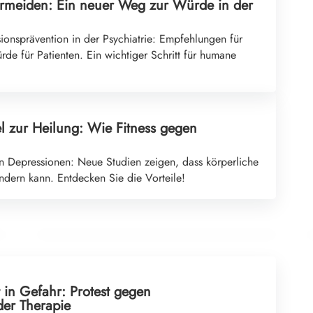
eiden: Ein neuer Weg zur Würde in der
sionsprävention in der Psychiatrie: Empfehlungen für
e für Patienten. Ein wichtiger Schritt für humane
l zur Heilung: Wie Fitness gegen
26. Juni 2026
 Depressionen: Neue Studien zeigen, dass körperliche
Die stille Last der Seele: Wege aus der inneren
indern kann. Entdecken Sie die Vorteile!
Dunkelheit
PSYCHOTHERAPIE
 in Gefahr: Protest gegen
er Therapie