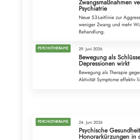
Zwangsmaßnahmen verm
Psychiatrie
Neue S3-Leitlinie zur Aggres
weniger Zwang und mehr Würd
Behandlung.
PSYCHOTHERAPIE
29. Juni 2026
Bewegung als Schlüsse
Depressionen wirkt
28. Juni 2026
Bewegung als Therapie gegen
Vom Dorf zur Bühne: Klara Langes Weg zur
Aktivität Symptome effektiv l
Schauspielkunst
PSYCHOTHERAPIE
PSYCHOTHERAPIE
24. Juni 2026
Psychische Gesundheit
Honorarkürzungen in d