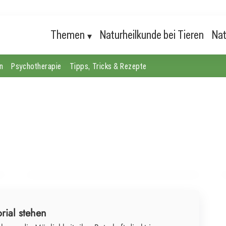
Themen
Naturheilkunde bei Tieren
Nat
n
Psychotherapie
Tipps, Tricks & Rezepte
04. Juli 2026
Die unsichtbare Last: Psychische Gesundheit im
Alter ernst nehmen
PSYCHOTHERAPIE
rial stehen