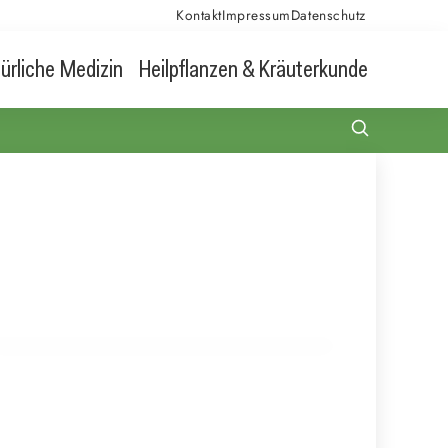
Kontakt
Impressum
Datenschutz
ürliche Medizin
Heilpflanzen & Kräuterkunde
02. Juli 2026
Dunkle Facetten: Wie die Dunkle Triade unser
Leben beeinflusst
PSYCHOTHERAPIE