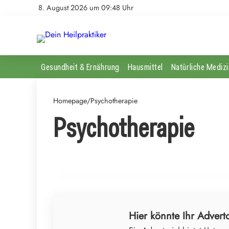
8. August 2026 um 09:48 Uhr
Gesundheit & Ernährung
Hausmittel
Natürliche Medizi
Homepage
/
Psychotherapie
05. Juli 2026
Psychotherapie
Therapeuten im Aufstand: Neue Wege in der
Psychotherapie zwischen Sparmaßnahmen und
Hoffnung
PSYCHOTHERAPIE
Hier könnte Ihr Adverto