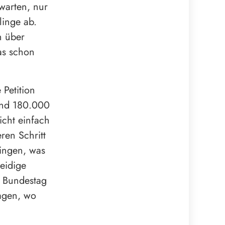
warten, nur
linge ab.
n über
as schon
 Petition
und 180.000
icht einfach
ren Schritt
ingen, was
leidige
r Bundestag
agen, wo