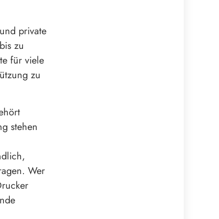
 und private
bis zu
e für viele
tützung zu
ehört
ng stehen
dlich,
tragen. Wer
Drucker
ände