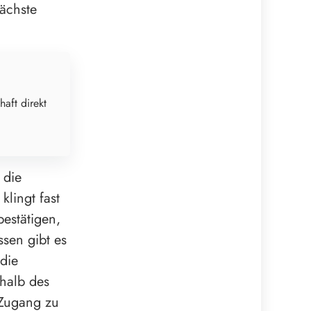
nächste
haft direkt
 die
lingt fast
estätigen,
sen gibt es
die
rhalb des
 Zugang zu