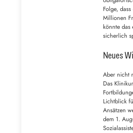
obligatoris
Folge, dass
Millionen F
könnte das 
sicherlich 
Neues Wi
Aber nicht 
Das Kliniku
Fortbildun
Lichtblick 
Ansätzen we
dem 1. Augu
Sozialassis