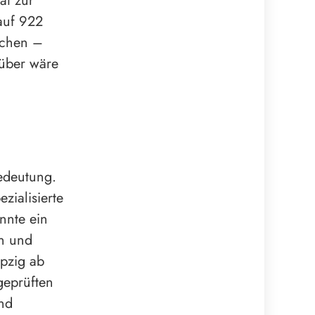
at zur
auf 922
rchen –
rüber wäre
edeutung.
zialisierte
nnte ein
en und
ipzig ab
geprüften
und