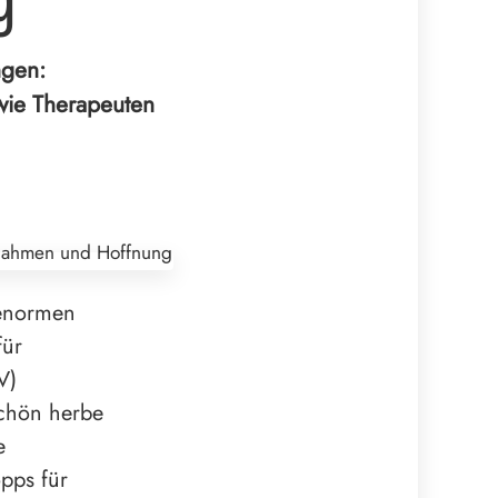
ngen:
wie Therapeuten
 enormen
für
V)
schön herbe
e
pps für