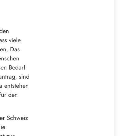
 den
ss viele
sen. Das
Menschen
sen Bedarf
ntrag, sind
a entstehen
für den
der Schweiz
ie