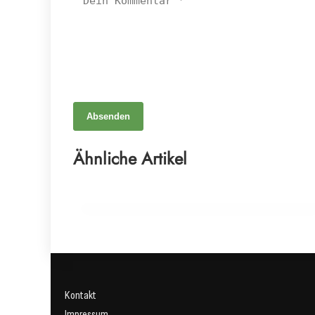
Absenden
29. Juni 2026
Bewegung als Schlüssel zur Heilung: Wie Fitness
Ähnliche Artikel
gegen Depressionen wirkt
PSYCHOTHERAPIE
Kontakt
Impressum