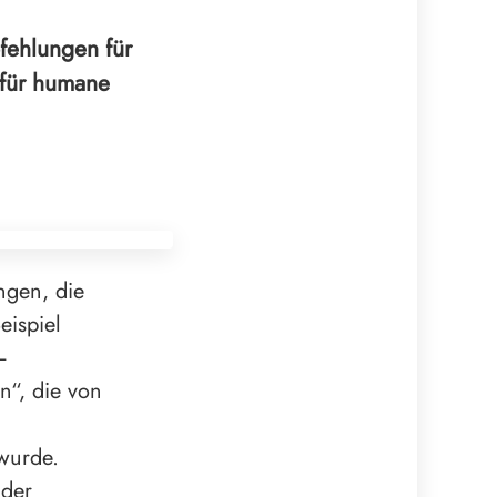
pfehlungen für
 für humane
ngen, die
eispiel
–
n“, die von
wurde.
 der