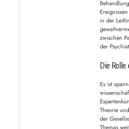
Behandlungs
Ereignissen
in der Leitl
gewaltverm
zwischen Pa
der Psychiat
Die Rolle
Es ist span
wissenschaf
Expertenkon
Theorie und
der Gesells
Themas weit