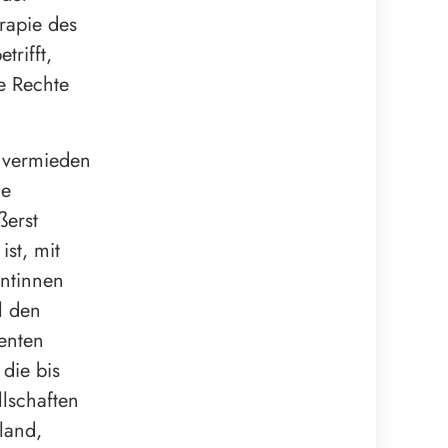
rapie des
trifft,
e Rechte
n vermieden
ie
ßerst
st, mit
ntinnen
l den
ienten
 die bis
lschaften
land,