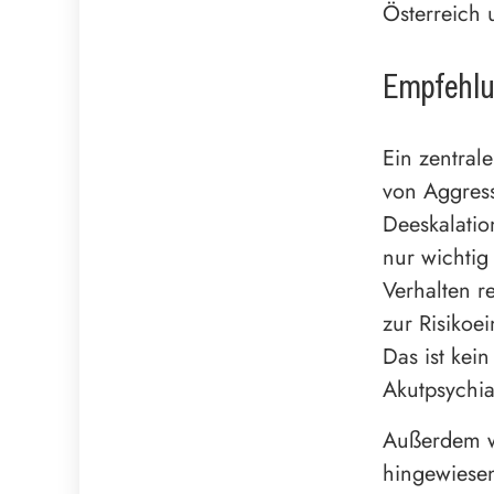
Österreich
Empfehlu
Ein zentrale
von Aggress
Deeskalatio
nur wichtig
Verhalten r
zur Risikoe
Das ist kei
Akutpsychi
Außerdem w
hingewiese