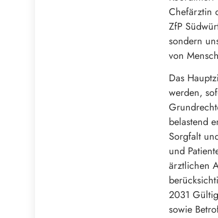
Chefärztin 
ZfP Südwürt
sondern uns
von Mensche
Das Hauptzi
werden, sof
Grundrechte
belastend e
Sorgfalt un
und Patient
ärztlichen 
berücksicht
2031 Gültig
sowie Betro