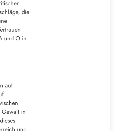
itischen
schläge, die
ine
ertrauen
 A und O in
n auf
uf
zwischen
n Gewalt in
dieses
erreich und