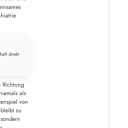
meinsames
hiatrie
haft direkt
in Richtung
niemals als
enspiel von
bleibt zu
, sondern
r