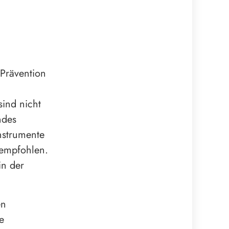
e Prävention
sind nicht
ndes
Instrumente
 empfohlen.
in der
en
e