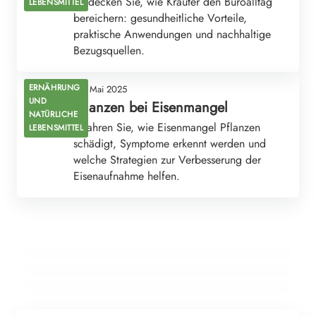
Entdecken Sie, wie Kräuter den Büroalltag
LEBENSMITTEL
bereichern: gesundheitliche Vorteile,
praktische Anwendungen und nachhaltige
Bezugsquellen.
ERNÄHRUNG
05. Mai 2025
UND
Pflanzen bei Eisenmangel
NATÜRLICHE
Erfahren Sie, wie Eisenmangel Pflanzen
LEBENSMITTEL
schädigt, Symptome erkennt werden und
welche Strategien zur Verbesserung der
Eisenaufnahme helfen.
04. Mai 2025
Kräuter für innere Ruhe
04. Mai 2025
Kräuter für Sportler – Regeneration und Energie
04. Mai 2025
Hausmittel bei Halsschmerzen
GESUNDHEIT & ERNÄHRUNG
ERNÄHRUNG UND NATÜRLICHE LEBENSMITTEL
ERNÄHRUNG UND NATÜRLICHE LEBENSMITTEL