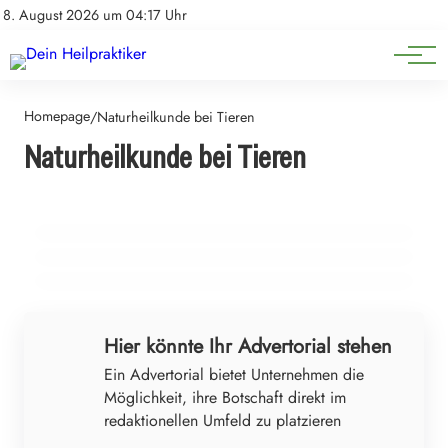
Natürliche Medizin
Impressum
8. August 2026 um 04:17 Uhr
Datenschutz
Heilpflanzen & Kräuterkunde
Homepage
/
Naturheilkunde bei Tieren
12. Juni 2026
Naturheilkunde bei Tieren
Natürliches Heilwissen für unsere tierischen Begleiter:
07. Juni 2026
Rückkehr zu den Wurzeln: Wie die Naturheilkunde neue
06. Mai 2025
Maren Gronemeyer im Fokus der Tiergesundheit
Heilen mit Licht Luft und Kräutern – Ganzheitliche
Wege zur Gesundheit eröffnet
Naturmedizin
NATURHEILKUNDE BEI TIEREN
NATURHEILKUNDE BEI TIEREN
GESUNDHEIT & ERNÄHRUNG
Hier könnte Ihr Advertorial stehen
Ein Advertorial bietet Unternehmen die
Möglichkeit, ihre Botschaft direkt im
redaktionellen Umfeld zu platzieren