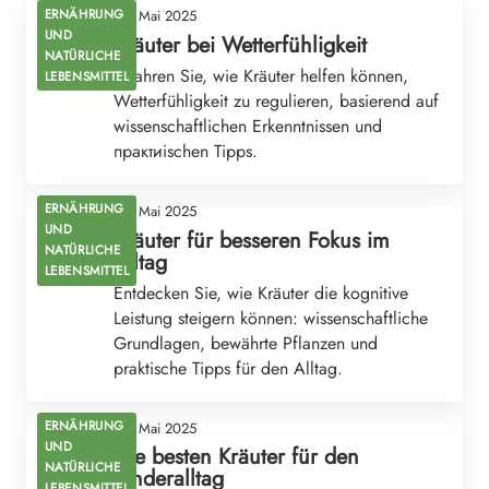
ERNÄHRUNG
03. Mai 2025
UND
Kräuter bei Wetterfühligkeit
NATÜRLICHE
Erfahren Sie, wie Kräuter helfen können,
LEBENSMITTEL
Wetterfühligkeit zu regulieren, basierend auf
wissenschaftlichen Erkenntnissen und
практиischen Tipps.
ERNÄHRUNG
03. Mai 2025
UND
Kräuter für besseren Fokus im
NATÜRLICHE
Alltag
LEBENSMITTEL
Entdecken Sie, wie Kräuter die kognitive
Leistung steigern können: wissenschaftliche
Grundlagen, bewährte Pflanzen und
praktische Tipps für den Alltag.
ERNÄHRUNG
03. Mai 2025
UND
Die besten Kräuter für den
NATÜRLICHE
Kinderalltag
LEBENSMITTEL