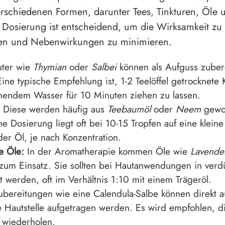
verschiedenen Formen, darunter Tees, Tinkturen, Öle 
e Dosierung ist entscheidend, um die Wirksamkeit zu
ten und Nebenwirkungen zu minimieren.
ter wie
Thymian
oder
Salbei
können als Aufguss zubere
ine typische Empfehlung ist, 1-2 Teelöffel getrocknete 
hendem Wasser für 10 Minuten ziehen zu lassen.
Diese werden häufig aus
Teebaumöl
oder
Neem
gewo
e Dosierung liegt oft bei 10-15 Tropfen auf eine klei
er Öl, je nach Konzentration.
e Öle:
In der Aromatherapie kommen Öle wie
Lavende
zum Einsatz. Sie sollten bei Hautanwendungen in verd
 werden, oft im Verhältnis 1:10 mit einem Trägeröl.
bereitungen wie eine Calendula-Salbe können direkt a
e Hautstelle aufgetragen werden. Es wird empfohlen, d
u wiederholen.