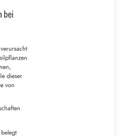
n bei
 verursacht
eilpflanzen
onen,
le dieser
te von
schaften
 belegt