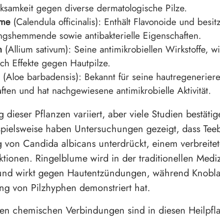
ksamkeit gegen diverse dermatologische Pilze.
ume
(Calendula officinalis): Enthält Flavonoide und besitz
gshemmende sowie antibakterielle Eigenschaften.
h
(Allium sativum): Seine antimikrobiellen Wirkstoffe, wi
ch Effekte gegen Hautpilze.
(Aloe barbadensis): Bekannt für seine hautregenerier
ften und hat nachgewiesene antimikrobielle Aktivität.
dieser Pflanzen variiert, aber viele Studien bestätig
ispielsweise haben Untersuchungen gezeigt, dass Te
von Candida albicans unterdrückt, einem verbreitet
ektionen. Ringelblume wird in der traditionellen Medi
und wirkt gegen Hautentzündungen, während Knoblau
g von Pilzhyphen demonstriert hat.
en chemischen Verbindungen sind in diesen Heilpfl