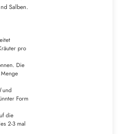
und Salben.
itet
Kräuter pro
nnen. Die
ne Menge
l
und
ünnter Form
uf die
ies 2-3 mal