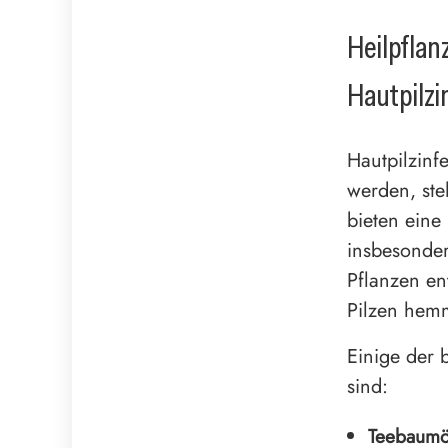
Heilpflan
Hautpilzi
Hautpilzinf
werden, ste
bieten eine
insbesonder
Pflanzen en
Pilzen hem
Einige der 
sind:
Teebaumö