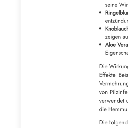
seine Wir
Ringelbl
entzündun
Knoblauc
zeigen au
Aloe Vera
Eigenscha
Die Wirkung 
Effekte. Be
Vermehrung 
von Pilzinf
verwendet 
die Hemmun
Die folgend