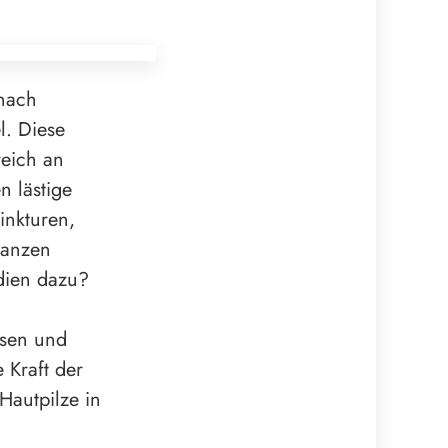
 nach
l. Diese
reich an
n lästige
inkturen,
lanzen
udien dazu?
isen und
 Kraft der
Hautpilze in