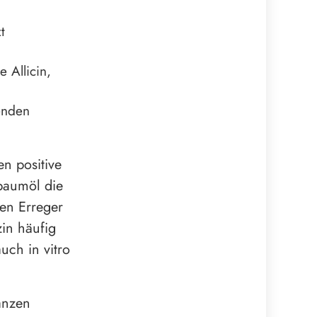
t
e Allicin,
enden
en positive
ebaumöl die
en Erreger
zin häufig
ch in vitro
anzen