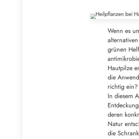
Wenn es um 
alternative
grünen Helf
antimikrobie
Hautpilze e
die Anwendu
richtig ein
In diesem A
Entdeckungs
deren konkr
Natur entsc
die Schrank