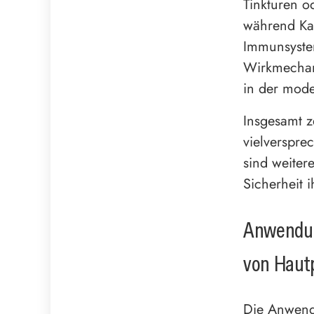
Tinkturen o
während Kap
Immunsystem
Wirkmechan
in der mode
Insgesamt z
vielverspre
sind weitere
Sicherheit 
Anwendun
von Hautp
Die Anwend