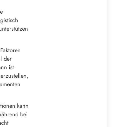
ie
gistisch
nterstützen
 Faktoren
l der
nn ist
rzustellen,
kamenten
ktionen kann
während bei
acht