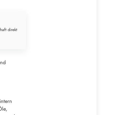
haft direkt
end
intern
Öle,