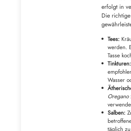
erfolgt in 
Die richtig
gewährleis
Tees:
Kräu
werden. E
Tasse koc
Tinkturen:
empfohlen
Wasser od
Ätherisch
Oregano
verwendet
Salben:
Zu
betroffen
täglich z