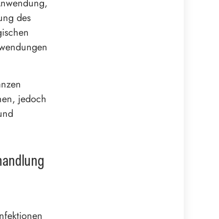
 Anwendung,
ung des
gischen
Anwendungen
anzen
nen, jedoch
 und
handlung
nfektionen