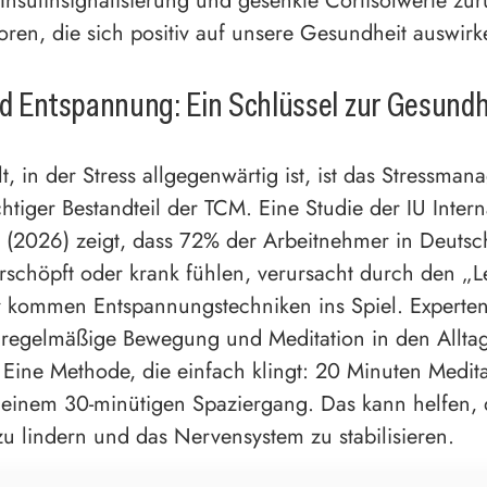
 Insulinsignalisierung und gesenkte Cortisolwerte zu
toren, die sich positiv auf unsere Gesundheit auswir
d Entspannung: Ein Schlüssel zur Gesundh
t, in der Stress allgegenwärtig ist, ist das Stressma
chtiger Bestandteil der TCM. Eine Studie der IU Inter
(2026) zeigt, dass 72% der Arbeitnehmer in Deutsc
rschöpft oder krank fühlen, verursacht durch den „L
er kommen Entspannungstechniken ins Spiel. Experte
regelmäßige Bewegung und Meditation in den Allta
. Eine Methode, die einfach klingt: 20 Minuten Medita
 einem 30-minütigen Spaziergang. Das kann helfen, 
 lindern und das Nervensystem zu stabilisieren.