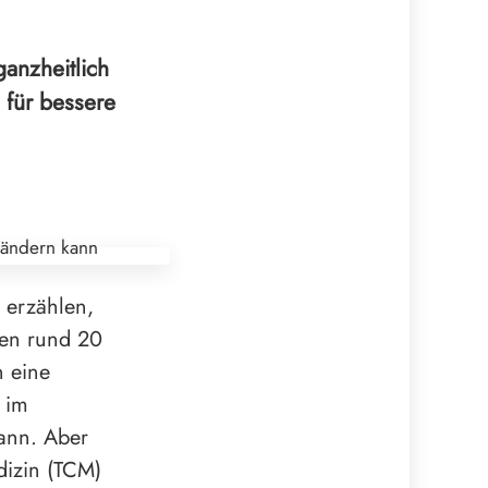
ganzheitlich
 für bessere
 erzählen,
den rund 20
n eine
 im
kann. Aber
dizin (TCM)