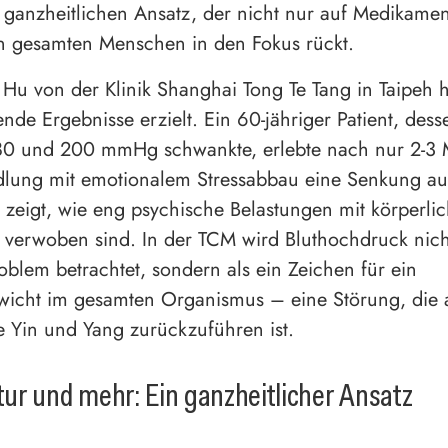
n ganzheitlichen Ansatz, der nicht nur auf Medikament
n gesamten Menschen in den Fokus rückt.
Hu von der Klinik Shanghai Tong Te Tang in Taipeh h
nde Ergebnisse erzielt. Ein 60-jähriger Patient, dess
80 und 200 mmHg schwankte, erlebte nach nur 2-3
lung mit emotionalem Stressabbau eine Senkung au
eigt, wie eng psychische Belastungen mit körperli
erwoben sind. In der TCM wird Bluthochdruck nicht
roblem betrachtet, sondern als ein Zeichen für ein
icht im gesamten Organismus – eine Störung, die 
e Yin und Yang zurückzuführen ist.
r und mehr: Ein ganzheitlicher Ansatz