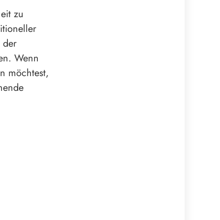
eit zu
tioneller
 der
hen. Wenn
n möchtest,
nnende