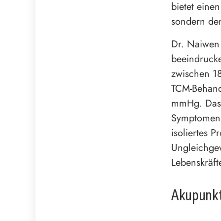
bietet eine
sondern de
Dr. Naiwen 
beeindrucke
zwischen 1
TCM-Behand
mmHg. Das z
Symptomen v
isoliertes P
Ungleichgew
Lebenskräft
Akupunktu