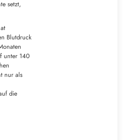
e setzt,
at
en Blutdruck
 Monaten
f unter 140
chen
 nur als
auf die