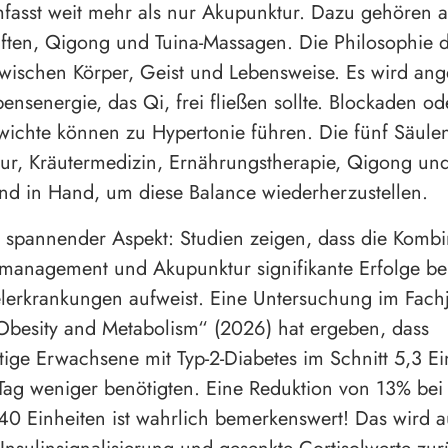
fasst weit mehr als nur Akupunktur. Dazu gehören 
iften, Qigong und Tuina-Massagen. Die Philosophie 
wischen Körper, Geist und Lebensweise. Es wird a
ensenergie, das Qi, frei fließen sollte. Blockaden od
ichte können zu Hypertonie führen. Die fünf Säule
r, Kräutermedizin, Ernährungstherapie, Qigong un
nd in Hand, um diese Balance wiederherzustellen.
r spannender Aspekt: Studien zeigen, dass die Kombi
management und Akupunktur signifikante Erfolge be
lerkrankungen aufweist. Eine Untersuchung im Fach
Obesity and Metabolism“ (2026) hat ergeben, dass
ige Erwachsene mit Typ-2-Diabetes im Schnitt 5,3 Ei
 Tag weniger benötigten. Eine Reduktion von 13% bei
40 Einheiten ist wahrlich bemerkenswert! Das wird a