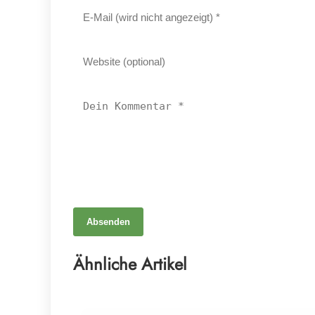
Absenden
02. Juli 2026
Die heilende Kraft der Bewegung: Wie HIIT das
Ähnliche Artikel
Immunsystem von Krebspatienten stärkt