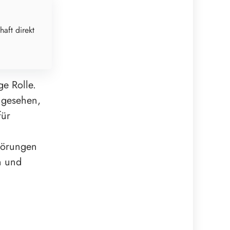
haft direkt
ge Rolle.
ngesehen,
für
törungen
n und