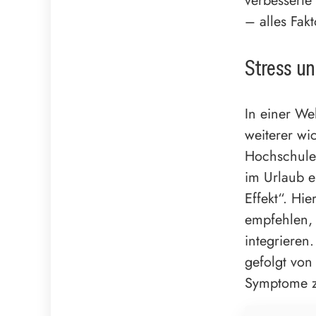
verbesserte
– alles Fak
Stress un
In einer Wel
weiterer wi
Hochschule 
im Urlaub e
Effekt“. Hi
empfehlen, 
integrieren
gefolgt von
Symptome zu