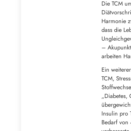
Die TCM um
Diätvorschr
Harmonie z
dass die Leb
Ungleichgew
– Akupunktu
arbeiten Ha
Ein weitere
TCM, Stress
Stoffwechse
„Diabetes, 
übergewicht
Insulin pro
Bedarf von 