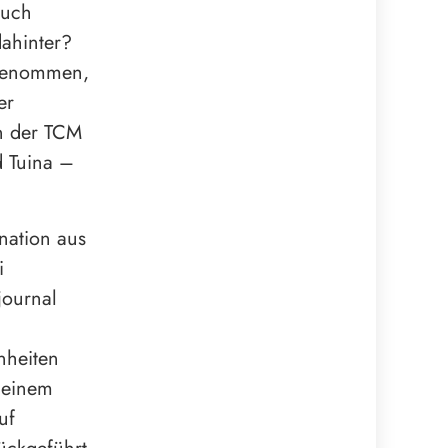
auch
dahinter?
ngenommen,
er
n der TCM
d Tuina –
nation aus
i
journal
nheiten
 einem
uf