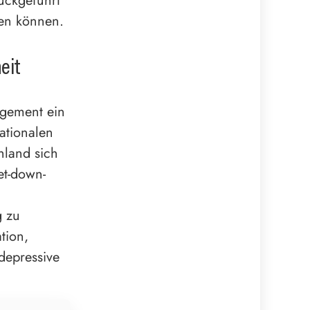
rückgeführt
ken können.
eit
nagement ein
nationalen
hland sich
et-down-
n
g zu
tion,
depressive