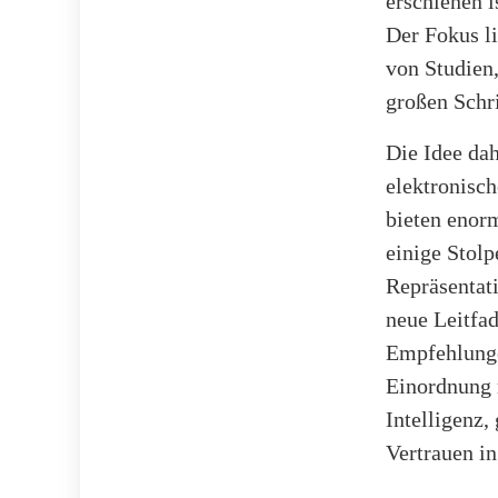
erschienen i
Der Fokus li
von Studien,
großen Schri
Die Idee dah
elektronisc
bieten enor
einige Stolp
Repräsentati
neue Leitfad
Empfehlunge
Einordnung 
Intelligenz,
Vertrauen in