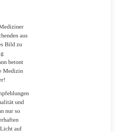
 Mediziner
chenden aus
es Bild zu
ig
ann betont
te Medizin
er!
Empfehlungen
alität und
nn nur so
erhaften
Licht auf