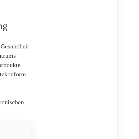
ng
r Gesundheit
entrums
produkte
utzkonform
tronischen