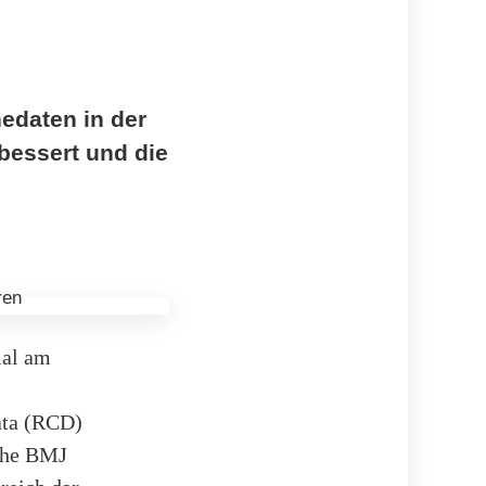
edaten in der
rbessert und die
mal am
ata (RCD)
 The BMJ