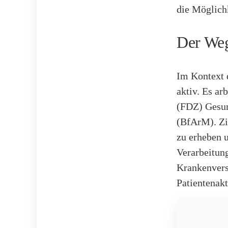
die Möglichk
Der Weg
Im Kontext 
aktiv. Es a
(FDZ) Gesun
(BfArM). Zi
zu erheben 
Verarbeitun
Krankenversi
Patientenakt