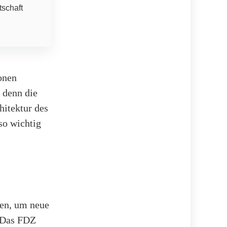
tschaft
ionen
, denn die
hitektur des
so wichtig
ten, um neue
. Das FDZ