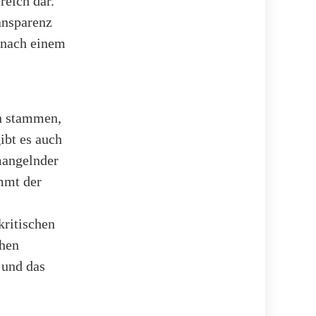
reich dar.
ransparenz
h nach einem
n stammen,
ibt es auch
mangelnder
ommt der
kritischen
chen
 und das