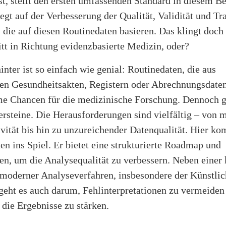
st, stellt den ersten umfassenden Standard in diesem Be
egt auf der Verbesserung der Qualität, Validität und T
 die auf diesen Routinedaten basieren. Das klingt doc
tt in Richtung evidenzbasierte Medizin, oder?
inter ist so einfach wie genial: Routinedaten, die aus
hen Gesundheitsakten, Registern oder Abrechnungsdate
me Chancen für die medizinische Forschung. Dennoch g
ersteine. Die Herausforderungen sind vielfältig – von 
vität bis hin zu unzureichender Datenqualität. Hier k
en ins Spiel. Er bietet eine strukturierte Roadmap und
n, um die Analysequalität zu verbessern. Neben einer 
moderner Analyseverfahren, insbesondere der Künstli
 geht es auch darum, Fehlinterpretationen zu vermeiden
 die Ergebnisse zu stärken.