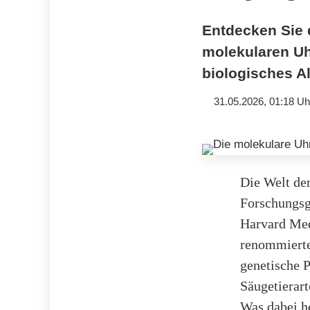
Entdecken Sie 
molekularen Uhr
biologisches Al
31.05.2026, 01:18 Uh
Die Welt der
Forschungsg
Harvard Medi
renommierten
genetische 
Säugetierar
Was dabei he