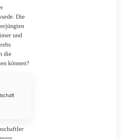
er
wurde. Die
verjüngten
eimer und
krebs
h die
rnen können?
tschaft
schaftler
ügung