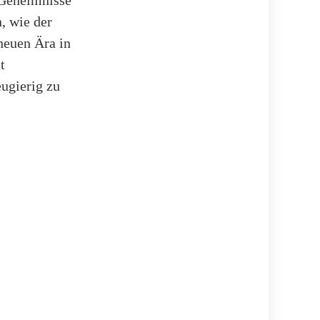
 Geheimnisse
, wie der
neuen Ära in
t
eugierig zu