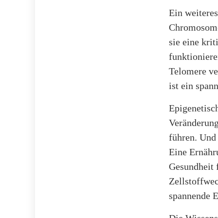
Ein weiteres
Chromosomen
sie eine kri
funktionier
Telomere ver
ist ein span
Epigenetisc
Veränderung
führen. Und 
Eine Ernähr
Gesundheit f
Zellstoffwec
spannende E