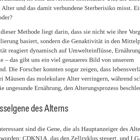
 Alter und das damit verbundene Sterberisiko misst. Ei
 oder?
dieser Methode liegt darin, dass sie nicht wie ihre Vor
rung basiert, sondern die Genaktivität in den Mittelp
ität reagiert dynamisch auf Umwelteinflüsse, Ernährun
 – das gibt uns ein viel genaueres Bild von unserem
nd. Die Forscher konnten sogar zeigen, dass lebensver
ei Mäusen das molekulare Alter verringern, während sc
wie ungesunde Ernährung, den Alterungsprozess beschle
sselgene des Alterns
teressant sind die Gene, die als Hauptanzeiger des Alt
rt wurden: CDKN1A, das den Zellzyklus steuert, und L