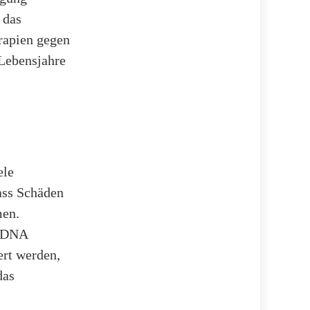
 das
erapien gegen
 Lebensjahre
ele
ass Schäden
men.
e DNA
ert werden,
das