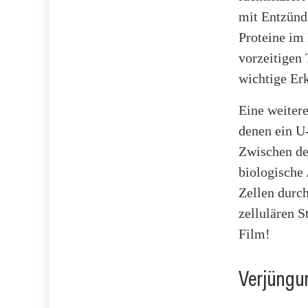
mit Entzünd
Proteine im 
vorzeitigen 
wichtige Er
Eine weiter
denen ein U-
Zwischen de
biologische
Zellen durc
zellulären S
Film!
Verjüngun