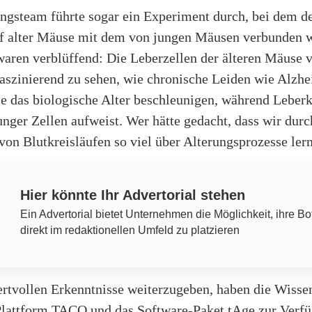
ngsteam führte sogar ein Experiment durch, bei dem d
uf alter Mäuse mit dem von jungen Mäusen verbunden 
waren verblüffend: Die Leberzellen der älteren Mäuse 
 faszinierend zu sehen, wie chronische Leiden wie Alzh
le das biologische Alter beschleunigen, während Leber
ger Zellen aufweist. Wer hätte gedacht, dass wir durc
von Blutkreisläufen so viel über Alterungsprozesse le
Hier könnte Ihr Advertorial stehen
Ein Advertorial bietet Unternehmen die Möglichkeit, ihre Bo
direkt im redaktionellen Umfeld zu platzieren
rtvollen Erkenntnisse weiterzugeben, haben die Wissen
Plattform TACO und das Software-Paket tAge zur Verf