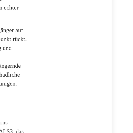
n echter
gänger auf
unkt rückt.
g und
längernde
hädliche
unigen.
erns
GALS3, das