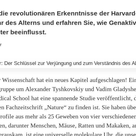
die revolutionären Erkenntnisse der Harvard
 des Alterns und erfahren Sie, wie Genaktiv
ter beeinflusst.
r
 Wissenschaft hat ein neues Kapitel aufgeschlagen! Ei
ruppe um Alexander Tyshkovskiy und Vadim Gladyshe
cal School hat eine spannende Studie veröffentlicht, d
 Fachzeitschrift „Nature“ zu finden ist. Sie haben übe
Profile aus mehr als 25 Geweben von vier verschiedene
ten, darunter Menschen, Mäuse, Ratten und Makaken, an
rauskam, ist eine universelle molekulare Uhr, die unse