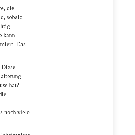
e, die
d, sobald
chtig
e kann
imiert. Das
 Diese
lalterung
uss hat?
die
s noch viele