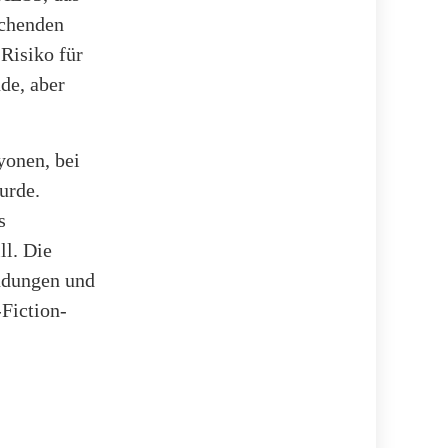
echenden
 Risiko für
de, aber
yonen, bei
urde.
s
ll. Die
ündungen und
-Fiction-