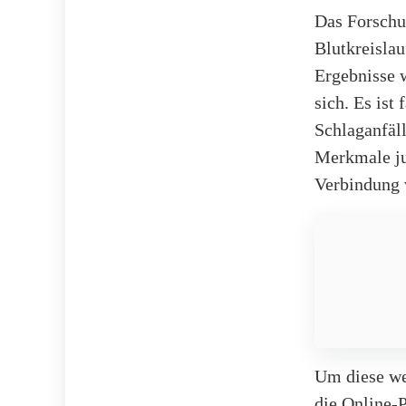
Das Forschu
Blutkreisla
Ergebnisse 
sich. Es ist
Schlaganfäl
Merkmale jun
Verbindung 
Um diese we
die Online-