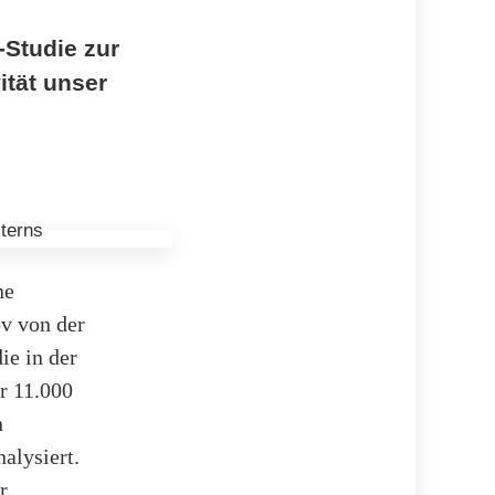
-Studie zur
ität unser
ne
v von der
ie in der
r 11.000
n
alysiert.
r