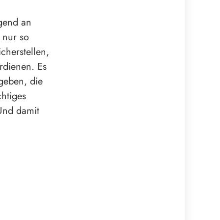
ngend an
 nur so
cherstellen,
rdienen. Es
 geben, die
chtiges
 Und damit