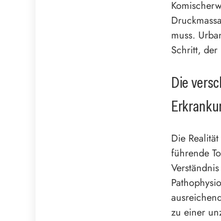
Komischerwe
Druckmassa
muss. Urban
Schritt, de
Die versc
Erkranku
Die Realität
führende T
Verständnis
Pathophysio
ausreichend
zu einer un