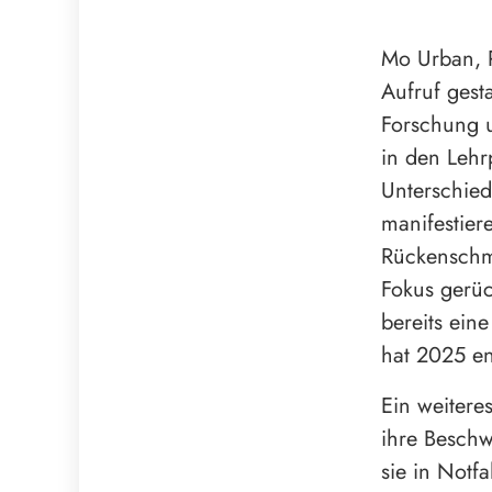
Mo Urban, R
Aufruf gest
Forschung u
in den Leh
Unterschied
manifestier
Rückenschme
Fokus gerüc
bereits ein
hat 2025 e
Ein weitere
ihre Besch
sie in Notf