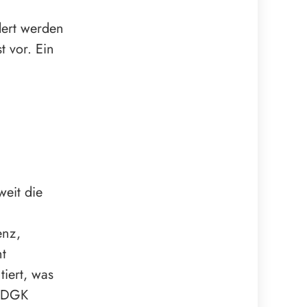
ert werden
 vor. Ein
weit die
enz,
ht
tiert, was
r DGK