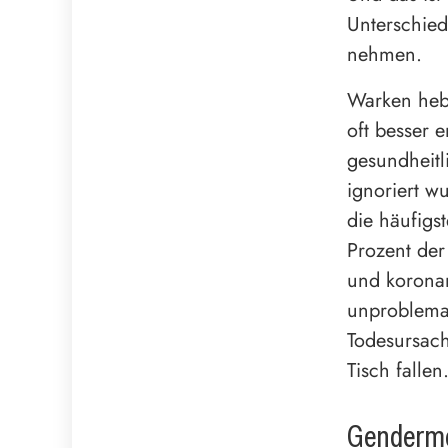
Unterschied
nehmen.
Warken heb
oft besser 
gesundheitl
ignoriert w
die häufigs
Prozent der
und koronar
unproblemat
Todesursach
Tisch fallen
Genderme