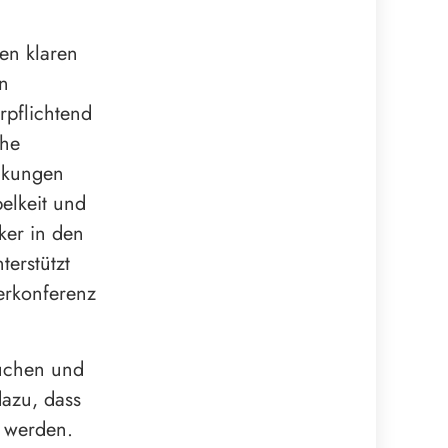
en klaren
n
rpflichtend
che
ankungen
elkeit und
ker in den
terstützt
erkonferenz
suchen und
azu, dass
u werden.