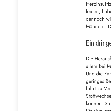
Herzinsuffiz
leiden, hab
dennoch wir
Männern. Da
Ein dring
Die Herausf
allem bei M
Und die Zah
geringes Be
führt zu Ve
Stoffwechse
können. So i
für Myokard