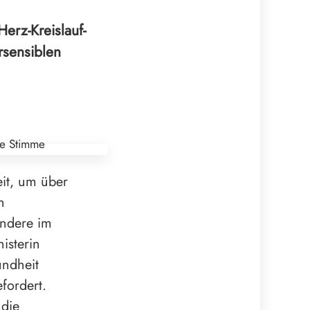
erz-Kreislauf-
rsensiblen
it, um über
n
ondere im
isterin
undheit
fordert.
 die