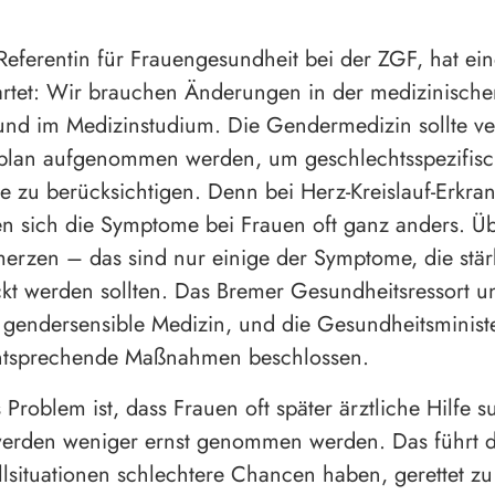
eferentin für Frauengesundheit bei der ZGF, hat ein
artet: Wir brauchen Änderungen in der medizinische
nd im Medizinstudium. Die Gendermedizin sollte ve
rplan aufgenommen werden, um geschlechtsspezifis
e zu berücksichtigen. Denn bei Herz-Kreislauf-Erkr
en sich die Symptome bei Frauen oft ganz anders. Üb
rzen – das sind nur einige der Symptome, die stär
kt werden sollten. Das Bremer Gesundheitsressort un
e gendersensible Medizin, und die Gesundheitsminist
ntsprechende Maßnahmen beschlossen.
s Problem ist, dass Frauen oft später ärztliche Hilfe 
werden weniger ernst genommen werden. Das führt d
allsituationen schlechtere Chancen haben, gerettet z