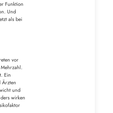
her Funktion
ion. Und
tzt als bei
reten vor
 Mehrzahl.
. Ein
d Ärzten
ewicht und
nders wirken
sikofaktor