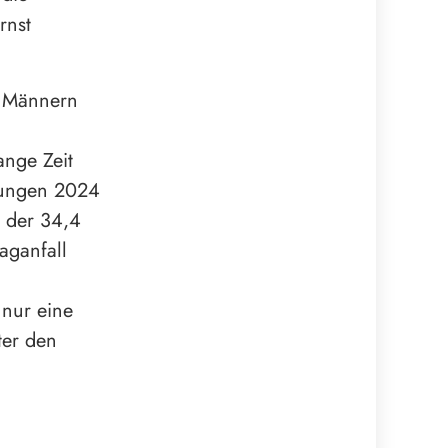
rnst
i Männern
ange Zeit
kungen 2024
, der 34,4
aganfall
 nur eine
ter den