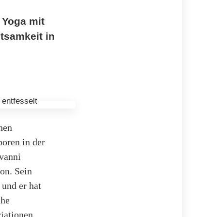
 Yoga mit
htsamkeit in
chen
oren in der
ovanni
on. Sein
 und er hat
uhe
riationen