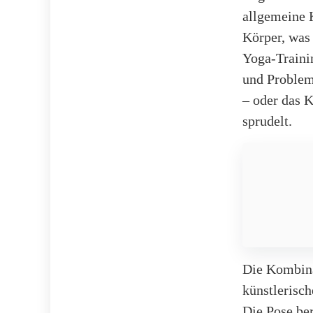
allgemeine K
Körper, was
Yoga-Trainin
und Probleml
– oder das 
sprudelt.
Die Kombina
künstlerisc
Die Pose be