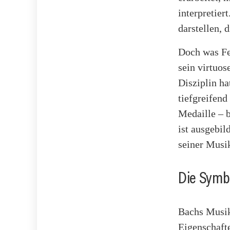
interpretier
darstellen, 
Doch was Fer
sein virtuos
Disziplin ha
tiefgreifend
Medaille – 
ist ausgebil
seiner Musik
Die Symb
Bachs Musik 
Eigenschafte