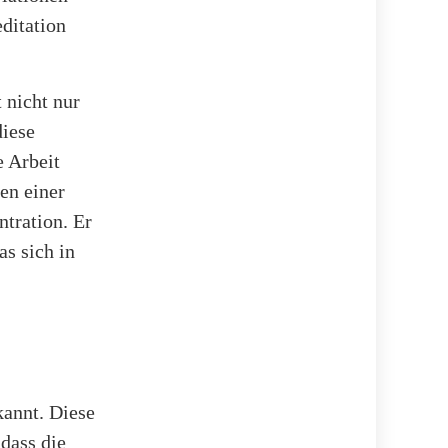
editation
 nicht nur
diese
e Arbeit
en einer
tration. Er
as sich in
kannt. Diese
 dass die