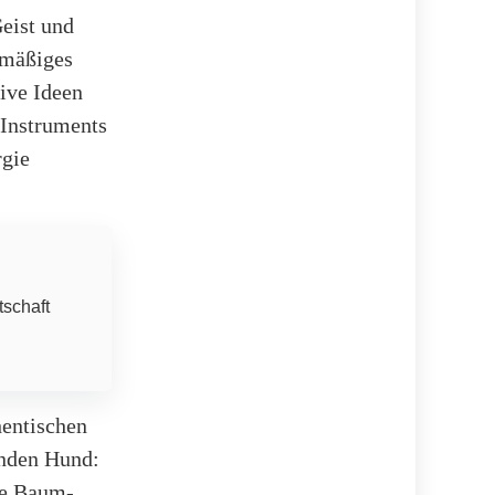
Geist und
lmäßiges
tive Ideen
 Instruments
rgie
tschaft
hentischen
enden Hund:
ie Baum-