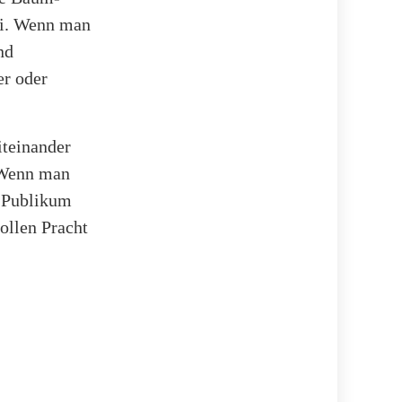
bei. Wenn man
nd
er oder
iteinander
. Wenn man
s Publikum
vollen Pracht