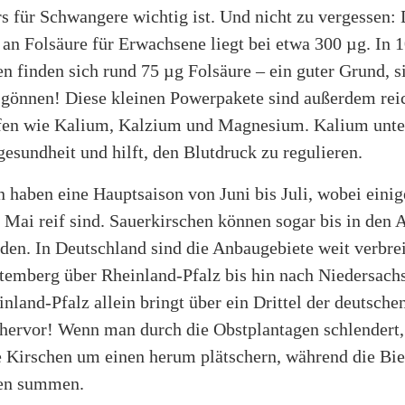
s für Schwangere wichtig ist. Und nicht zu vergessen:
 an Folsäure für Erwachsene liegt bei etwa 300 µg. I
n finden sich rund 75 µg Folsäure – ein guter Grund, s
 gönnen! Diese kleinen Powerpakete sind außerdem rei
fen wie Kalium, Kalzium und Magnesium. Kalium unter
esundheit und hilft, den Blutdruck zu regulieren.
 haben eine Hauptsaison von Juni bis Juli, wobei einig
 Mai reif sind. Sauerkirschen können sogar bis in den 
den. In Deutschland sind die Anbaugebiete weit verbrei
emberg über Rheinland-Pfalz bis hin nach Niedersach
nland-Pfalz allein bringt über ein Drittel der deutsche
 hervor! Wenn man durch die Obstplantagen schlendert,
e Kirschen um einen herum plätschern, während die Bie
ten summen.