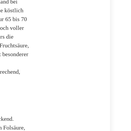
land bei
e köstlich
r 65 bis 70
och voller
rs die
 Fruchtsäure,
z besonderer
rechend,
ckend.
h Folsäure,