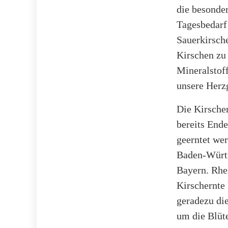
die besonder
Tagesbedarf
Sauerkirsche
Kirschen zu
Mineralstof
unsere Herzg
Die Kirschen
bereits Ende
geerntet wer
Baden-Württ
Bayern. Rhei
Kirschernte
geradezu di
um die Blü