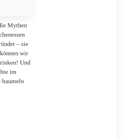
die Mythen
schenessen
ründet – sie
 können wir
trinken! Und
chte im
e baumeln