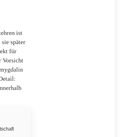
ehren ist
sie später
ekt für
r Vorsicht
 Amygdalin
Detail:
innerhalb
tschaft