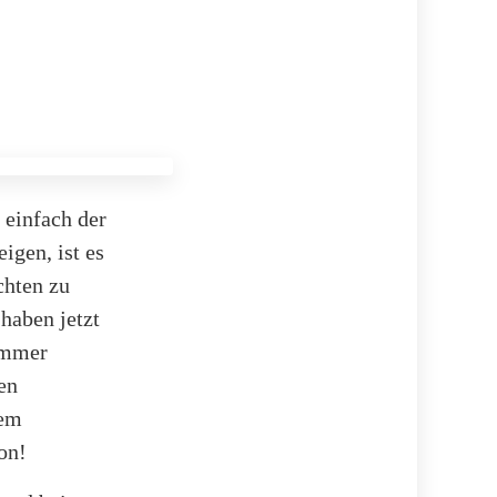
 einfach der
igen, ist es
chten zu
haben jetzt
Sommer
en
rem
on!