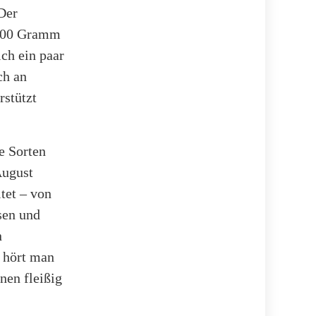
 Der
n 100 Gramm
ich ein paar
ch an
stützt
e Sorten
August
tet – von
sen und
n
 hört man
nen fleißig