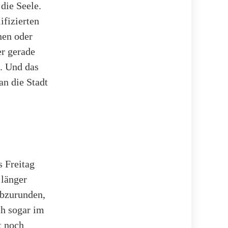
die Seele.
ifizierten
nen oder
er gerade
i. Und das
an die Stadt
s Freitag
 länger
abzurunden,
ch sogar im
t noch