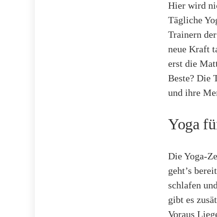
Hier wird ni
Tägliche Yog
Trainern de
neue Kraft t
erst die Mat
Beste? Die T
und ihre Me
Yoga fü
Die Yoga-Zei
geht’s bere
schlafen un
gibt es zusä
Voraus Liege