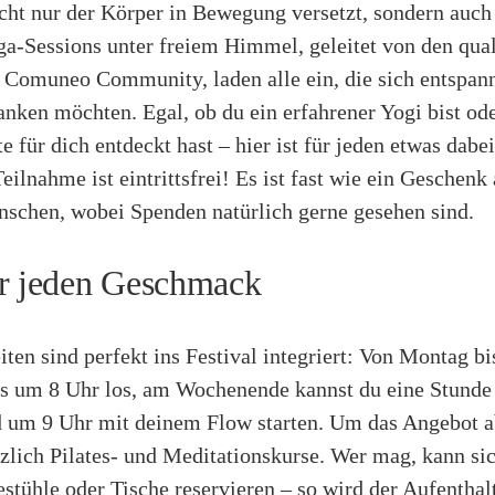
cht nur der Körper in Bewegung versetzt, sondern auch 
a-Sessions unter freiem Himmel, geleitet von den qual
r Comuneo Community, laden alle ein, die sich entspan
anken möchten. Egal, ob du ein erfahrener Yogi bist od
te für dich entdeckt hast – hier ist für jeden etwas dabe
eilnahme ist eintrittsfrei! Es ist fast wie ein Geschenk 
nschen, wobei Spenden natürlich gerne gesehen sind.
r jeden Geschmack
ten sind perfekt ins Festival integriert: Von Montag bi
its um 8 Uhr los, am Wochenende kannst du eine Stunde
d um 9 Uhr mit deinem Flow starten. Um das Angebot 
tzlich Pilates- und Meditationskurse. Wer mag, kann si
stühle oder Tische reservieren – so wird der Aufenthal