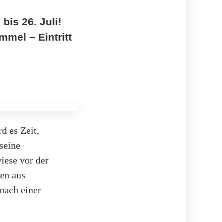
bis 26. Juli!
mel – Eintritt
d es Zeit,
seine
wiese vor der
en aus
nach einer