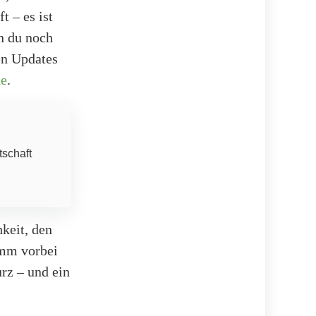
t – es ist
n du noch
en Updates
de
.
tschaft
keit, den
omm vorbei
urz – und ein