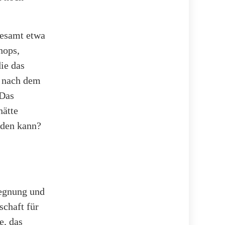
gesamt etwa
hops,
die das
ir nach dem
 Das
hätte
nden kann?
gegnung und
schaft für
e, das