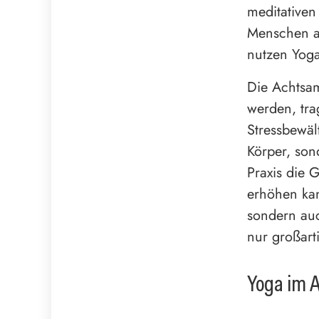
meditativen
Menschen al
nutzen Yoga
Die Achtsa
werden, tra
Stressbewäl
Körper, son
Praxis die
erhöhen kan
sondern auc
nur großart
Yoga im A