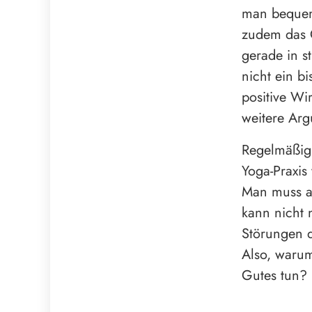
man bequem
zudem das G
gerade in s
nicht ein 
positive Wi
weitere Arg
Regelmäßigk
Yoga-Praxis
Man muss am
kann nicht 
Störungen 
Also, warum
Gutes tun?