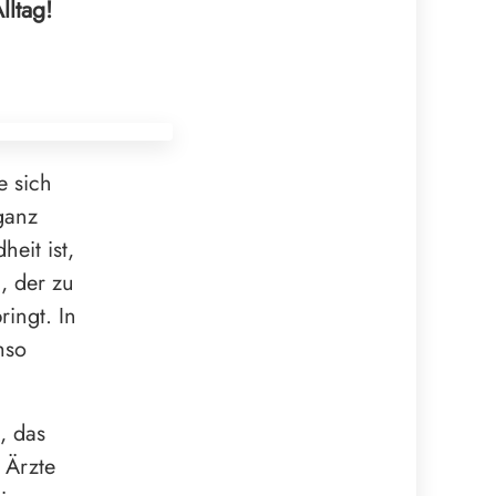
lltag!
e sich
ganz
eit ist,
g, der zu
ringt. In
mso
, das
 Ärzte