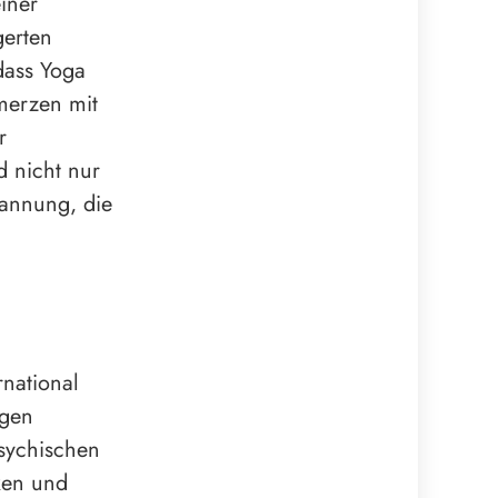
iner
gerten
dass Yoga
merzen mit
r
 nicht nur
annung, die
rnational
ngen
psychischen
ken und