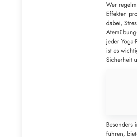
Wer regelmä
Effekten pr
dabei, Stre
Atemübungen
jeder Yoga-
ist es wich
Sicherheit 
Besonders i
führen, bie