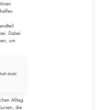
itiven
helfen
andteil
bei. Dabei
ssen, um
haft direkt
schen Alltag
Kursen, die