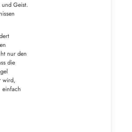
 und Geist.
nissen
dert
ren
cht nur den
ss die
gel
r wird,
h einfach