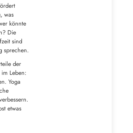
ördert
g, was
 wer könnte
n? Die
zeit sind
ag sprechen.
teile der
n im Leben:
en. Yoga
sche
verbessern.
bst etwas