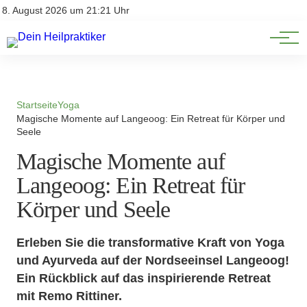
Natürliche Medizin
Impressum
8. August 2026 um 21:21 Uhr
Datenschutz
Heilpflanzen & Kräuterkunde
Startseite
Yoga
Magische Momente auf Langeoog: Ein Retreat für Körper und
Seele
Magische Momente auf
Langeoog: Ein Retreat für
Körper und Seele
Erleben Sie die transformative Kraft von Yoga
und Ayurveda auf der Nordseeinsel Langeoog!
Ein Rückblick auf das inspirierende Retreat
mit Remo Rittiner.