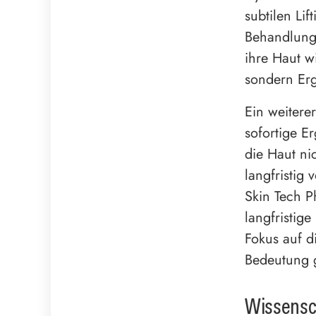
subtilen Lif
Behandlung 
ihre Haut w
sondern Erg
Ein weitere
sofortige E
die Haut ni
langfristig
Skin Tech P
langfristig
Fokus auf d
Bedeutung 
Wissensch