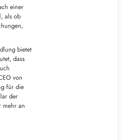
nach einer
, als ob
echungen,
dlung bietet
tet, dass
auch
r CEO von
g für die
lar der
er mehr an