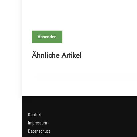
15. Juni 2026
Absenden
Revolutionäre Hoffnung für Spondyloarthritis-
Patienten: FDA genehmigt vielversprechende
Ähnliche Artikel
Studie zu Vilamakitug
NATÜRLICHE MEDIZIN
Kontakt
Impressum
Datenschutz