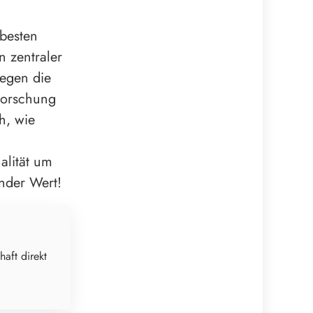
 besten
n zentraler
legen die
Forschung
h, wie
alität um
nder Wert!
haft direkt