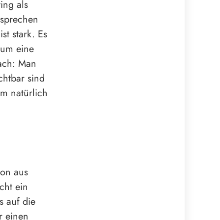
ing als
 sprechen
st stark. Es
 um eine
fach: Man
chtbar sind
em natürlich
ion aus
cht ein
s auf die
r einen