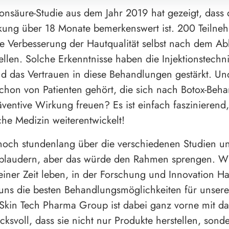
onsäure-Studie aus dem Jahr 2019 hat gezeigt, dass 
kung über 18 Monate bemerkenswert ist. 200 Teilne
e Verbesserung der Hautqualität selbst nach dem A
stellen. Solche Erkenntnisse haben die Injektionstechn
nd das Vertrauen in diese Behandlungen gestärkt. Un
chon von Patienten gehört, die sich nach Botox-Beh
äventive Wirkung freuen? Es ist einfach faszinierend,
che Medizin weiterentwickelt!
noch stundenlang über die verschiedenen Studien u
plaudern, aber das würde den Rahmen sprengen. Wic
 einer Zeit leben, in der Forschung und Innovation 
ns die besten Behandlungsmöglichkeiten für unsere
 Skin Tech Pharma Group ist dabei ganz vorne mit d
ucksvoll, dass sie nicht nur Produkte herstellen, son