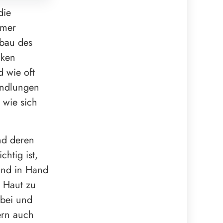
die
hmer
bbau des
iken
d wie oft
andlungen
 wie sich
nd deren
htig ist,
Hand in Hand
 Haut zu
abei und
dern auch