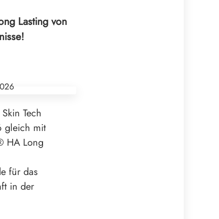
ong Lasting von
nisse!
 Skin Tech
gleich mit
S® HA Long
de für das
ft in der