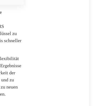
e
RS
lüssel zu
s schneller
exibilität
 Ergebnisse
keit der
n und zu
e zu neuen
en.