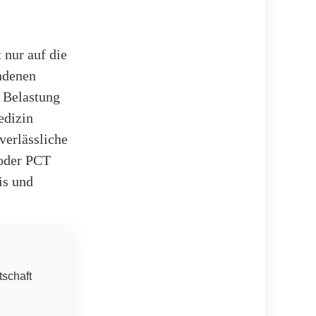
 nur auf die
undenen
e Belastung
edizin
verlässliche
 oder PCT
is und
tschaft