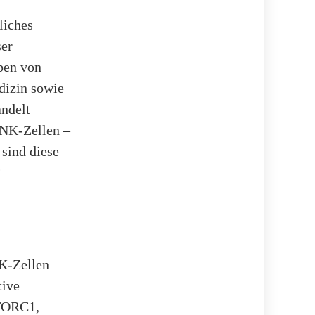
liches
ser
ben von
edizin sowie
andelt
z NK-Zellen –
 sind diese
?
NK-Zellen
tive
mTORC1,