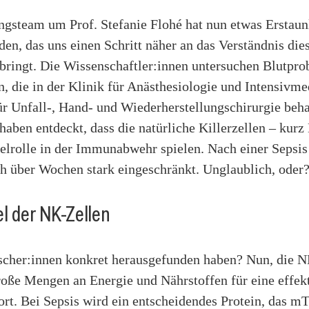
ngsteam um Prof. Stefanie Flohé hat nun etwas Erstaun
en, das uns einen Schritt näher an das Verständnis die
bringt. Die Wissenschaftler:innen untersuchen Blutpro
n, die in der Klinik für Anästhesiologie und Intensivm
ür Unfall-, Hand- und Wiederherstellungschirurgie beh
haben entdeckt, dass die natürliche Killerzellen – kur
elrolle in der Immunabwehr spielen. Nach einer Sepsis
ch über Wochen stark eingeschränkt. Unglaublich, oder
l der NK-Zellen
scher:innen konkret herausgefunden haben? Nun, die 
roße Mengen an Energie und Nährstoffen für eine effek
t. Bei Sepsis wird ein entscheidendes Protein, das 