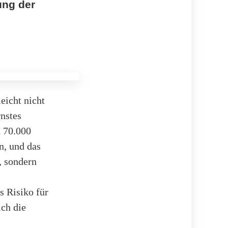
ung der
eicht nicht
nstes
d 70.000
n, und das
n, sondern
s Risiko für
ich die