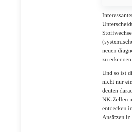
Interessant
Unterscheidu
Stoffwechse
(systemisch
neuen diagno
zu erkennen
Und so ist d
nicht nur e
deuten darau
NK-Zellen ni
entdecken in
Ansätzen in