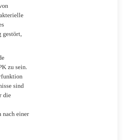
 von
kterielle
es
 gestört,
de
K zu sein.
rfunktion
nisse sind
r die
n nach einer