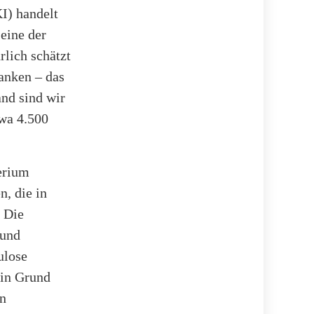
I) handelt
eine der
rlich schätzt
anken – das
and sind wir
twa 4.500
erium
n, die in
 Die
 und
ulose
Ein Grund
en