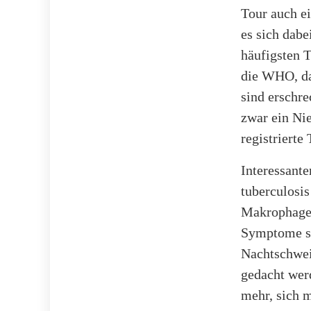
Tour auch e
es sich dab
häufigsten T
die WHO, da
sind erschre
zwar ein Ni
registrierte
Interessant
tuberculosis
Makrophagen
Symptome si
Nachtschwei
gedacht werd
mehr, sich 