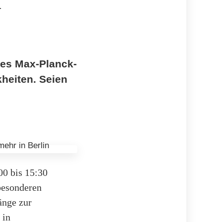
des Max-Planck-
kheiten. Seien
00 bis 15:30
 besonderen
änge zur
 in