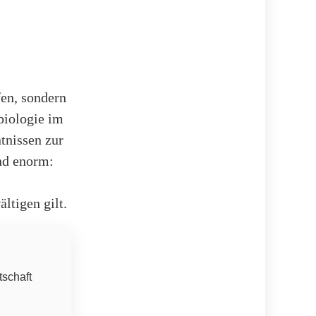
fen, sondern
biologie im
tnissen zur
nd enorm:
ltigen gilt.
tschaft