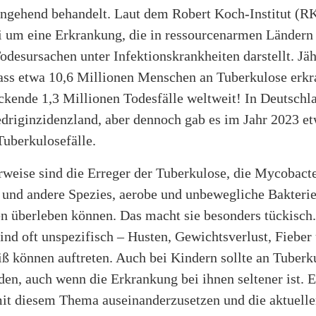
ingehend behandelt. Laut dem Robert Koch-Institut (RK
ei um eine Erkrankung, die in ressourcenarmen Ländern 
odesursachen unter Infektionskrankheiten darstellt. Jäh
ss etwa 10,6 Millionen Menschen an Tuberkulose erkr
ckende 1,3 Millionen Todesfälle weltweit! In Deutschl
edriginzidenzland, aber dennoch gab es im Jahr 2023 e
 Tuberkulosefälle.
erweise sind die Erreger der Tuberkulose, die Mycobact
 und andere Spezies, aerobe und unbewegliche Bakterie
 überleben können. Das macht sie besonders tückisch.
nd oft unspezifisch – Husten, Gewichtsverlust, Fieber
ß können auftreten. Auch bei Kindern sollte an Tuberk
en, auch wenn die Erkrankung bei ihnen seltener ist. 
mit diesem Thema auseinanderzusetzen und die aktuell