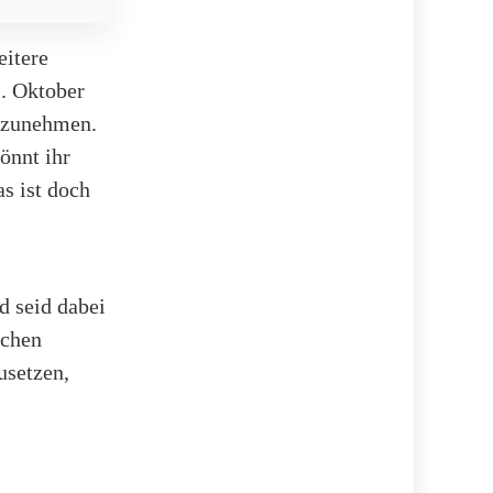
eitere
1. Oktober
ilzunehmen.
önnt ihr
s ist doch
d seid dabei
schen
usetzen,