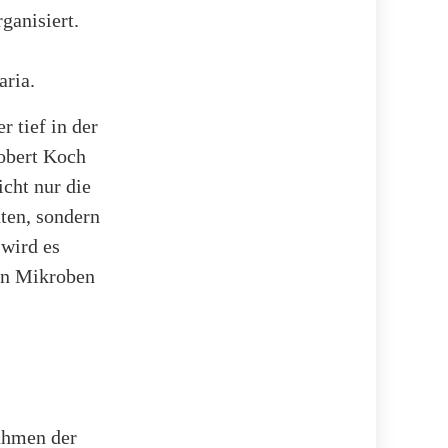
anisiert.
aria.
 tief in der
obert Koch
icht nur die
ten, sondern
 wird es
en Mikroben
Rahmen der