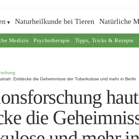
en
Naturheilkunde bei Tieren
Natürliche M
iche Medizin
Psychotherapie
Tipps, Tricks & Rezepte
rschung
autnah: Entdecke die Geheimnisse der Tuberkulose und mehr in Berlin
ionsforschung hau
cke die Geheimniss
kulose und mehr i