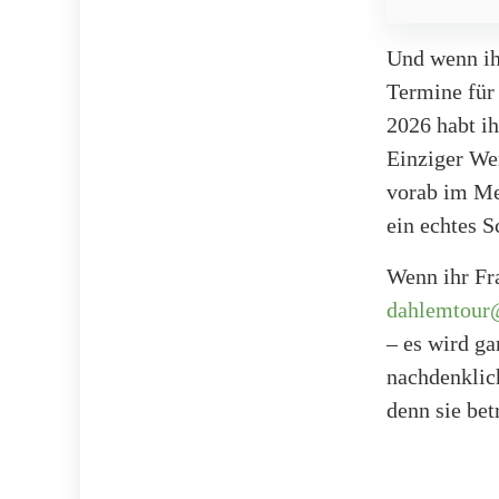
Und wenn ihr
Termine für
2026 habt ih
Einziger Wer
vorab im Me
ein echtes S
Wenn ihr Fra
dahlemtour
– es wird ga
nachdenklich
denn sie bet