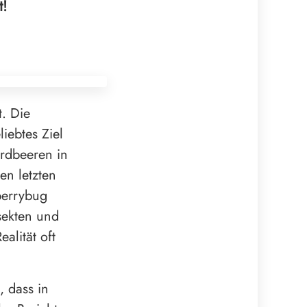
t!
t. Die
iebtes Ziel
Erdbeeren in
en letzten
berrybug
nsekten und
alität oft
, dass in