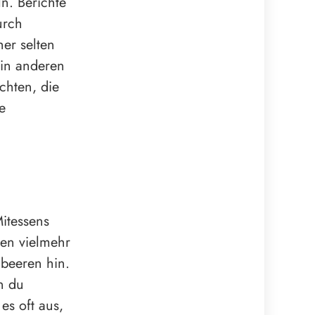
ln. Berichte
urch
er selten
r in anderen
chten, die
e
itessens
sen vielmehr
dbeeren hin.
n du
es oft aus,