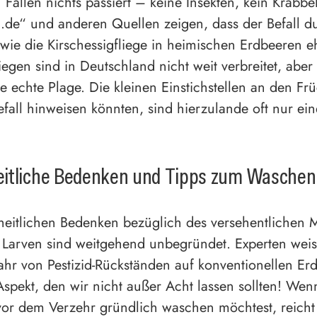
 Fällen nichts passiert – keine Insekten, kein Krabbe
.de“ und anderen Quellen zeigen, dass der Befall d
wie die Kirschessigfliege in heimischen Erdbeeren eh
liegen sind in Deutschland nicht weit verbreitet, abe
e echte Plage. Die kleinen Einstichstellen an den Frü
efall hinweisen könnten, sind hierzulande oft nur ein
itliche Bedenken und Tipps zum Waschen
eitlichen Bedenken bezüglich des versehentlichen M
 Larven sind weitgehend unbegründet. Experten wei
ahr von Pestizid-Rückständen auf konventionellen Er
 Aspekt, den wir nicht außer Acht lassen sollten! Wen
or dem Verzehr gründlich waschen möchtest, reicht 