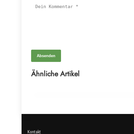
Absenden
26. Mai 2026
Frühjahrsputz für den Grill: Mit Natron zur
Ähnliche Artikel
perfekten Grillsaison
HAUSMITTEL
Kontakt