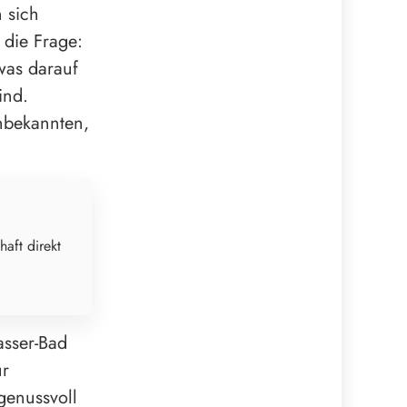
 sich
 die Frage:
 was darauf
ind.
Unbekannten,
haft direkt
asser-Bad
ur
genussvoll