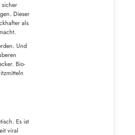
 sicher
egen. Dieser
ckhafter als
 macht.
erden. Und
auberen
cker. Bio-
itzmitteln
isch. Es ist
it viral