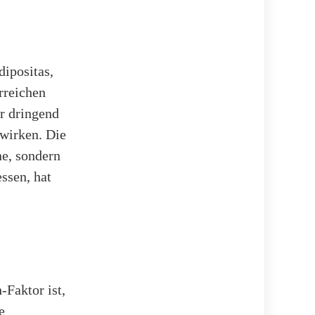
ipositas,
rreichen
ir dringend
wirken. Die
ne, sondern
ssen, hat
-Faktor ist,
e