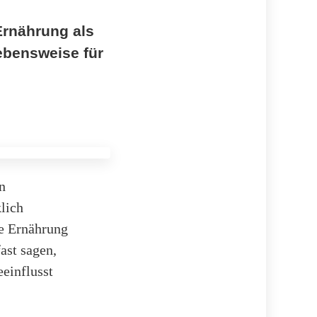
Ernährung als
ebensweise für
n
lich
ne Ernährung
ast sagen,
eeinflusst