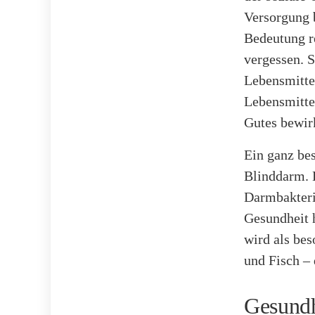
Versorgung b
Bedeutung r
vergessen. S
Lebensmitte
Lebensmittel
Gutes bewir
Ein ganz be
Blinddarm. D
Darmbakterie
Gesundheit h
wird als be
und Fisch – 
Gesundh