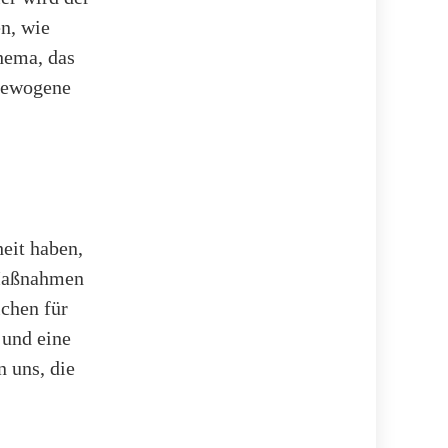
en, wie
hema, das
sgewogene
eit haben,
 Maßnahmen
chen für
 und eine
n uns, die