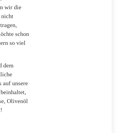
n wir die
 nicht
tragen,
möchte schon
ern so viel
nd dem
liche
s auf unsere
beinhaltet,
se, Olivenöl
!