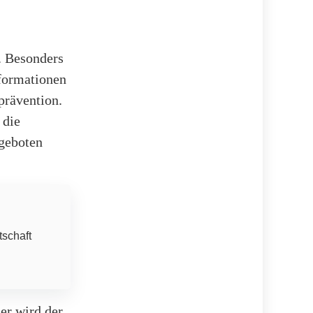
. Besonders
nformationen
prävention.
 die
ngeboten
tschaft
er wird der