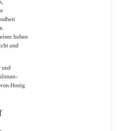
n,
ie
ndheit
in
 einer hohen
icht und
r und
ulinum-
 von Honig
f