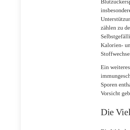
Blutzuckersp
insbesonder
Unterstützu
zählen zu de
Selbstgefäll
Kalorien- u
Stoffwechse
Ein weiteres
immungeschw
Sporen enth
Vorsicht geb
Die Vie