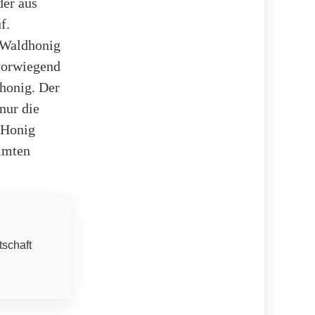
der aus
f.
 Waldhonig
vorwiegend
shonig. Der
nur die
-Honig
immten
tschaft