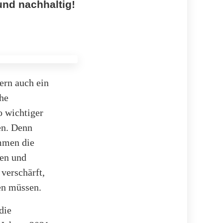
und nachhaltig!
dern auch ein
che
o wichtiger
en. Denn
mmen die
ien und
verschärft,
en müssen.
die