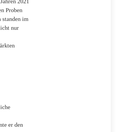
n Jahren 2021
en Proben
a standen im
icht nur
ärkten
liche
nte er den