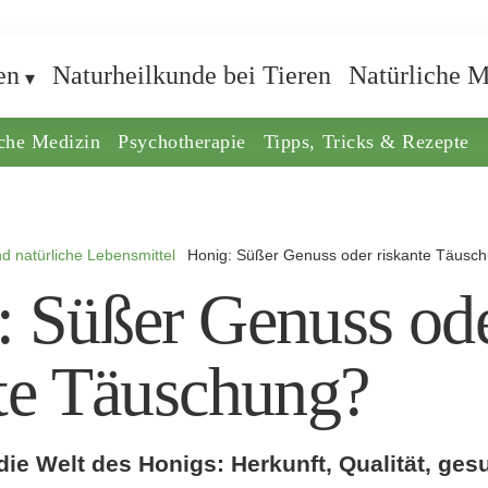
en
Naturheilkunde bei Tieren
Natürliche M
iche Medizin
Psychotherapie
Tipps, Tricks & Rezepte
d natürliche Lebensmittel
Honig: Süßer Genuss oder riskante Täusc
: Süßer Genuss od
nte Täuschung?
ie Welt des Honigs: Herkunft, Qualität, ges