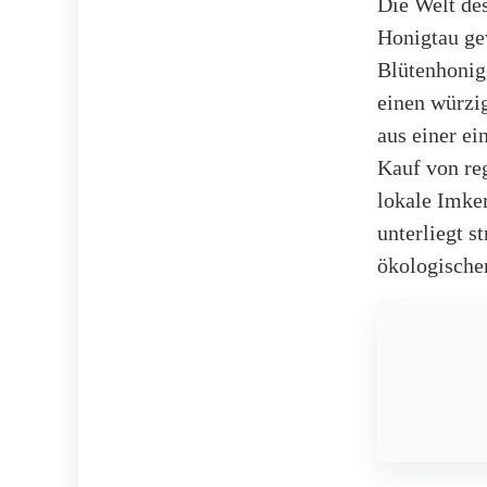
Die Welt des
Honigtau ge
Blütenhonig
einen würzi
aus einer e
Kauf von reg
lokale Imke
unterliegt 
ökologische