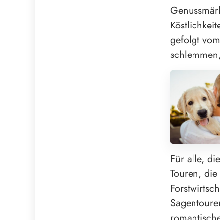
Genussmärkt
Köstlichkei
gefolgt vom
schlemmen, 
Für alle, d
Touren, die
Forstwirtsc
Sagentoure
romantische