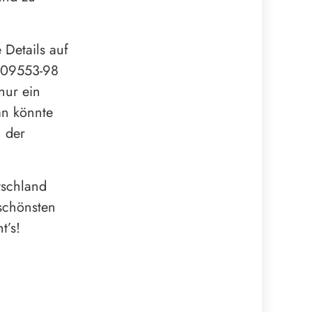
 Details auf
r 09553-98
nur ein
an könnte
n der
tschland
 schönsten
t’s!