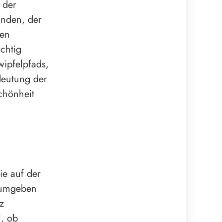
 der
unden, der
gen
ichtig
wipfelpfads,
deutung der
chönheit
ie auf der
, umgeben
z
l, ob