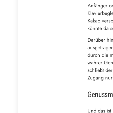
Anfänger od
Klavierbeg
Kakao vers
könnte da 
Darüber hin
ausgetragen,
durch die 
wahrer Genu
schließt der
Zugang nur 
Genussmä
Und das ist