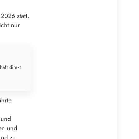
2026 statt,
cht nur
haft direkt
ührte
- und
en und
und zu