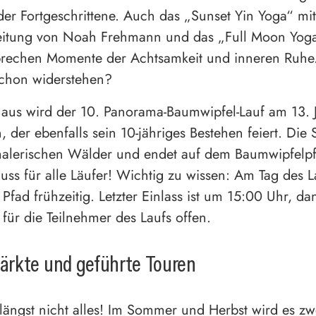
er Fortgeschrittene. Auch das „Sunset Yin Yoga“ mit
leitung von Noah Frehmann und das „Full Moon Yoga
prechen Momente der Achtsamkeit und inneren Ruhe
schon widerstehen?
aus wird der 10. Panorama-Baumwipfel-Lauf am 13. 
 der ebenfalls sein 10-jähriges Bestehen feiert. Die 
malerischen Wälder und endet auf dem Baumwipfelp
ss für alle Läufer! Wichtig zu wissen: Am Tag des L
 Pfad frühzeitig. Letzter Einlass ist um 15:00 Uhr, da
für die Teilnehmer des Laufs offen.
rkte und geführte Touren
 längst nicht alles! Im Sommer und Herbst wird es zw