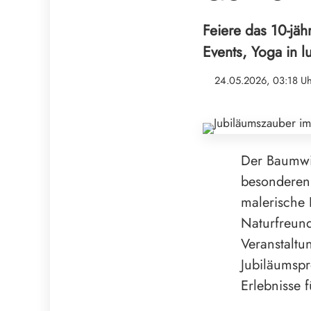
Feiere das 10-jä
Events, Yoga in 
24.05.2026, 03:18 U
Der Baumwip
besonderen 
malerische P
Naturfreund
Veranstaltu
Jubiläumspr
Erlebnisse f