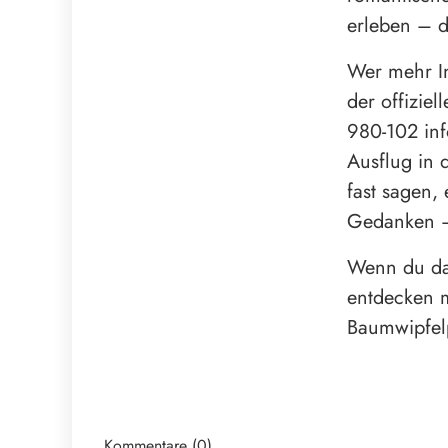
erleben – d
Wer mehr In
der offizie
980-102 inf
Ausflug in 
fast sagen,
Gedanken –
Wenn du da
entdecken m
Baumwipfelp
Kommentare (0)