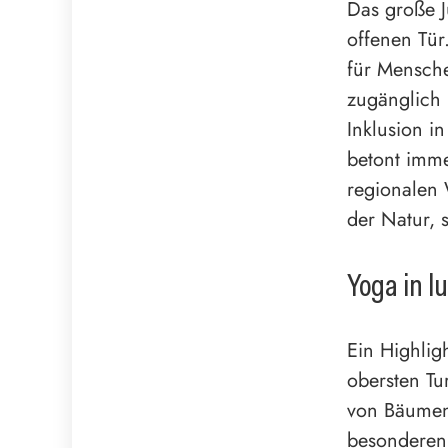
Das große J
offenen Tür
für Mensche
zugänglich i
Inklusion in
betont imme
regionalen 
der Natur, 
Yoga in l
Ein Highlig
obersten Tu
von Bäumen
besonderen 