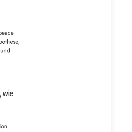
npeace
pothese,
t und
, wie
ion