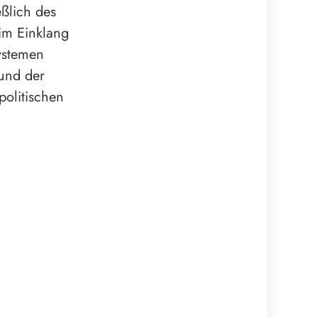
ßlich des
im Einklang
ystemen
 und der
politischen