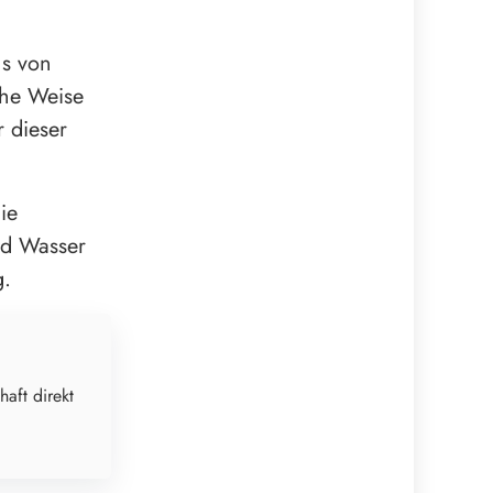
ns von
che Weise
 dieser
ie
nd Wasser
g.
haft direkt