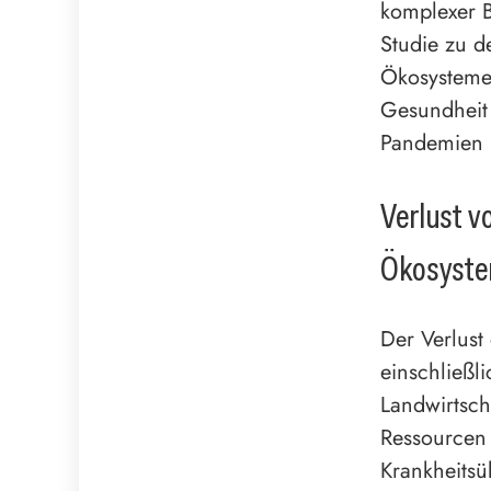
komplexer 
Studie zu d
Ökosysteme
Gesundheit 
Pandemien i
Verlust v
Ökosyst
Der Verlust
einschließl
Landwirtsch
Ressourcen 
Krankheits