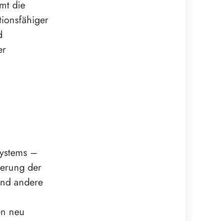
mt die
tionsfähiger
d
er
systems –
ierung der
und andere
en neu