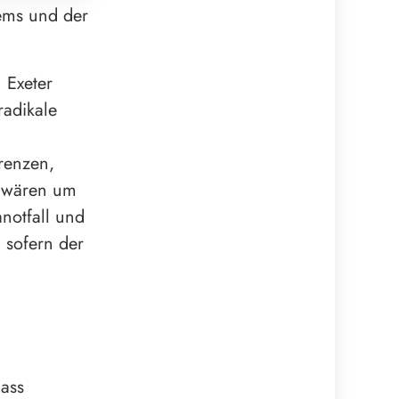
tems und der
 Exeter
radikale
renzen,
h wären um
notfall und
 sofern der
dass