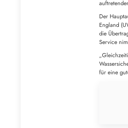
auftretender
Der Hauptau
England (U
die Übertra
Service ni
„Gleichzeit
Wassersiche
für eine gu