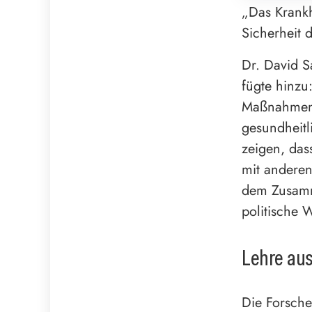
„Das Krankh
Sicherheit 
Dr. David S
fügte hinzu
Maßnahmen i
gesundheitl
zeigen, da
mit anderen
dem Zusamme
politische 
Lehre au
Die Forsche