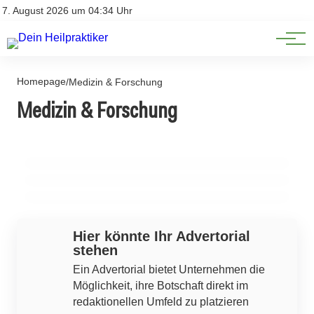
Natürliche Medizin
Impressum
7. August 2026 um 04:34 Uhr
Datenschutz
Heilpflanzen & Kräuterkunde
Homepage
/
Medizin & Forschung
23. Juli 2026
Medizin & Forschung
Forschung für die Zukunft: Morbus Osler im Fokus der
22. Juli 2026
Wissenschaft trifft Kunst: Leipzigs Comics für das
22. Juli 2026
Wissenschaft
Geschlechtersensible Medizin: Der blinde Fleck in der
Gehirn
Gesundheitsversorgung
MEDIZIN & FORSCHUNG
MEDIZIN & FORSCHUNG
MEDIZIN & FORSCHUNG
Hier könnte Ihr Advertorial
stehen
Ein Advertorial bietet Unternehmen die
Möglichkeit, ihre Botschaft direkt im
redaktionellen Umfeld zu platzieren