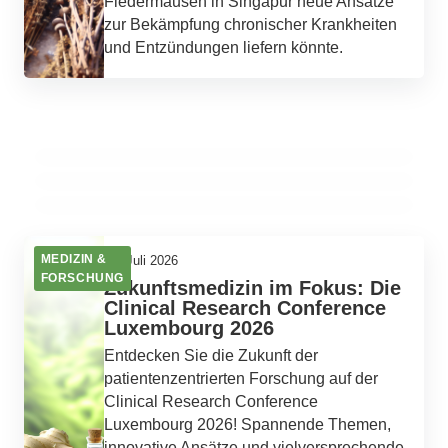
Fledermäusen in Singapur neue Ansätze
zur Bekämpfung chronischer Krankheiten
15. Juli 2026
und Entzündungen liefern könnte.
15. Juli 2026
Gesundheitsversorgung im Dilemma:
Herzmedizin im Wandel: Dr. Sigrid Sandners Vision für
Universitätsmedizin Greifswald trotzt finanziellen
14. Juli 2026
die Zukunft der Kardiovaskulären Gesundheit
Digitale Zwillinge: Die Zukunft der personalisierten
Stürmen
Medizin entfaltet sich
MEDIZIN & FORSCHUNG
MEDIZIN & FORSCHUNG
MEDIZIN & FORSCHUNG
MEDIZIN &
13. Juli 2026
FORSCHUNG
Zukunftsmedizin im Fokus: Die
Clinical Research Conference
Luxembourg 2026
Entdecken Sie die Zukunft der
patientenzentrierten Forschung auf der
Clinical Research Conference
Luxembourg 2026! Spannende Themen,
innovative Ansätze und vielversprechende