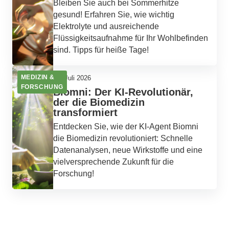
Bleiben Sie auch bei Sommerhitze
gesund! Erfahren Sie, wie wichtig
Elektrolyte und ausreichende
Flüssigkeitsaufnahme für Ihr Wohlbefinden
sind. Tipps für heiße Tage!
MEDIZIN &
10. Juli 2026
FORSCHUNG
Biomni: Der KI-Revolutionär,
der die Biomedizin
transformiert
Entdecken Sie, wie der KI-Agent Biomni
die Biomedizin revolutioniert: Schnelle
Datenanalysen, neue Wirkstoffe und eine
vielversprechende Zukunft für die
Forschung!