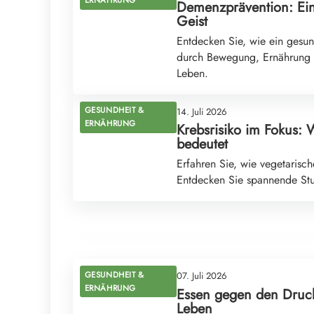
ERNÄHRUNG
Demenzprävention: Ein
Geist
Entdecken Sie, wie ein gesun
durch Bewegung, Ernährung un
Leben.
GESUNDHEIT &
14. Juli 2026
ERNÄHRUNG
Krebsrisiko im Fokus: 
bedeutet
14. Juli 2026
Erfahren Sie, wie vegetarisc
Die 20:80-Diät: Der Schlüssel zu einer
Entdecken Sie spannende Stu
entspannten Ernährung ohne Verzicht
GESUNDHEIT & ERNÄHRUNG
GESUNDHEIT &
07. Juli 2026
ERNÄHRUNG
Essen gegen den Druck
Leben