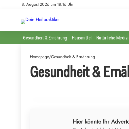
8. August 2026 um 18:16 Uhr
Gesundheit & Ernährung
Hausmittel
Natürliche Medizi
Homepage
/
Gesundheit & Ernährung
Gesundheit & Ernä
24. Juli 2026
Faktenfilter für die junge Generation: Wie FOOD-
FRAMES gegen Ernährungsmythen kämpft
GESUNDHEIT & ERNÄHRUNG
Hier könnte Ihr Adverto