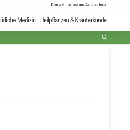
Kontakt
Impressum
Datenschutz
ürliche Medizin
Heilpflanzen & Kräuterkunde
21. Juli 2026
Rotklee: Ein pflanzliches Licht im
Wechseljahresdunkel?
GESUNDHEIT & ERNÄHRUNG