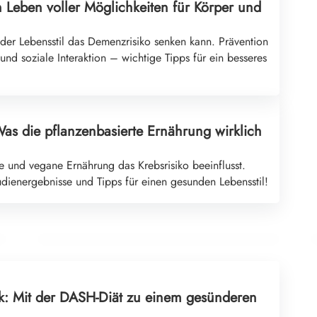
 Leben voller Möglichkeiten für Körper und
der Lebensstil das Demenzrisiko senken kann. Prävention
d soziale Interaktion – wichtige Tipps für ein besseres
Was die pflanzenbasierte Ernährung wirklich
11. Juli 2026
he und vegane Ernährung das Krebsrisiko beeinflusst.
Kochende Kicker und gesunde Kids: Ein Tag voller
dienergebnisse und Tipps für einen gesunden Lebensstil!
Spaß im Westhafen
GESUNDHEIT & ERNÄHRUNG
: Mit der DASH-Diät zu einem gesünderen