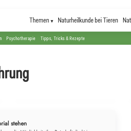
Themen
Naturheilkunde bei Tieren
Nat
n
Psychotherapie
Tipps, Tricks & Rezepte
hrung
24. Juli 2026
Wegovy: Der neue Weg zur Gewichtsreduktion
oder nur ein weiterer Hype?
GESUNDHEIT & ERNÄHRUNG
rial stehen