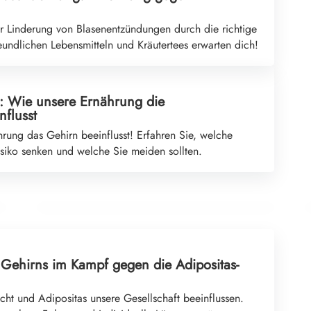
r Linderung von Blasenentzündungen durch die richtige
eundlichen Lebensmitteln und Kräutertees erwarten dich!
d: Wie unsere Ernährung die
flusst
14. Juli 2026
hrung das Gehirn beeinflusst! Erfahren Sie, welche
Frühstücksgeheimnisse: So hältst du deinen
siko senken und welche Sie meiden sollten.
Blutzucker in Schach!
ERNÄHRUNG UND NATÜRLICHE LEBENSMITTEL
 Gehirns im Kampf gegen die Adipositas-
ht und Adipositas unsere Gesellschaft beeinflussen.