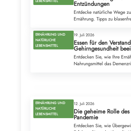
LEBENSMITTEL
Entzündungen
Entdecke natürliche Wege zu
Ernährung. Tipps zu blasenfr
ERNÄHRUNG UND
19. Juli 2026
NATÜRLICHE
Essen für den Verstan
LEBENSMITTEL
Gehirngesundheit beein
18. Juli 2026
Entdecken Sie, wie Ihre Ernä
Entzündungen im Verborgenen: Wie die richtige
Nahrungsmittel das Demenzri
Ernährung unser Wohlbefinden beeinflusst
ERNÄHRUNG UND NATÜRLICHE LEBENSMITTEL
ERNÄHRUNG UND
12. Juli 2026
NATÜRLICHE
Die geheime Rolle des
LEBENSMITTEL
Pandemie
Entdecken Sie, wie Übergewic