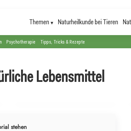
Themen
Naturheilkunde bei Tieren
Nat
n
Psychotherapie
Tipps, Tricks & Rezepte
23. Juli 2026
rliche Lebensmittel
Köstliche Zukunft: Ebersberg feiert
pflanzenbasierte Ernährung für Mensch und
Planet
ERNÄHRUNG UND NATÜRLICHE LEBENSMITTEL
rial stehen