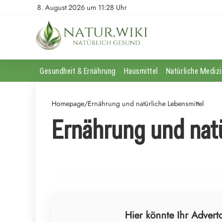
8. August 2026 um 11:28 Uhr
Gesundheit & Ernährung
Hausmittel
Natürliche Medizi
Homepage
/
Ernährung und natürliche Lebensmittel
Ernährung und natü
25. Juli 2026
Protein-Pandemie oder Nährstoff-Nostalgie:
Brauchen wir den Eiweiß-Hype wirklich?
ERNÄHRUNG UND NATÜRLICHE LEBENSMITTEL
Hier könnte Ihr Adverto