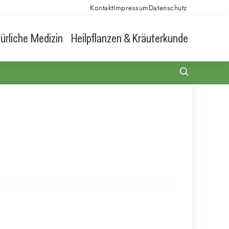
Kontakt
Impressum
Datenschutz
ürliche Medizin
Heilpflanzen & Kräuterkunde
22. Juli 2026
Die Geheimwaffen der Ernährung: Kalorienarm
und Sattmacher für deinen Abnehm-Erfolg
ERNÄHRUNG UND NATÜRLICHE LEBENSMITTEL