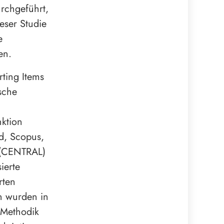
rchgeführt,
eser Studie
e
en.
ting Items
sche
nktion
d, Scopus,
s (CENTRAL)
ierte
rten
on wurden in
 Methodik