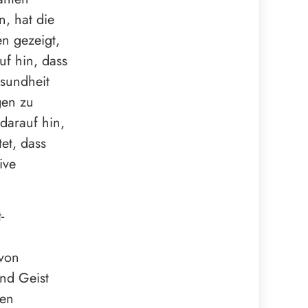
n, hat die
n gezeigt,
uf hin, dass
esundheit
gen zu
 darauf hin,
et, dass
ive
-
 von
und Geist
den