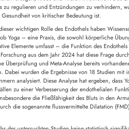
ss zu regulieren und Entzündungen zu verhindern, w
 Gesundheit von kritischer Bedeutung ist.
dieser wichtigen Rolle des Endothels haben Wissensc
 ob Yoga – eine Praxis, die sowohl körperliche Übun
tive Elemente umfasst – die Funktion des Endothels
 Forschung aus dem Jahr 2024 hat diese Frage durc
he Überprüfung und Meta-Analyse bereits vorhanden
 Dabei wurden die Ergebnisse von 18 Studien mit 
hmern analysiert. Diese Analyse hat ergeben, dass Y
Fällen zu einer Verbesserung der endothelialen Funkt
insbesondere die Fließfähigkeit des Bluts in den Arma
rch die sogenannte flussvermittelte Dilatation (FMD)
s der untersuchten Studien keine statistisch signifik