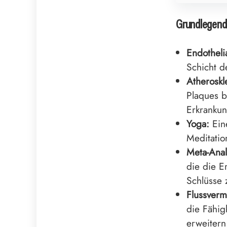
Grundlegend
Endotheli
Schicht d
Atheroskl
Plaques b
Erkrankun
Yoga:
Eine
Meditatio
Meta-Anal
die die 
Schlüsse 
Flussvermi
die Fähigk
erweitern