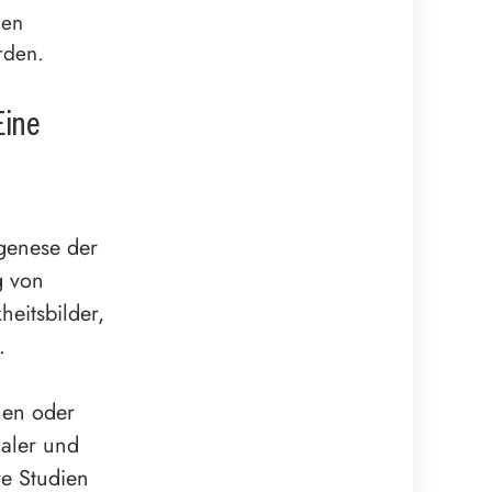
hen
rden.
Eine
ogenese der
g von
eitsbilder,
.
men oder
ialer und
e Studien