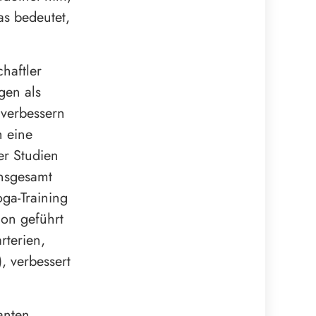
as bedeutet,
haftler
gen als
 verbessern
h eine
er Studien
insgesamt
oga-Training
ion geführt
rterien,
, verbessert
anten