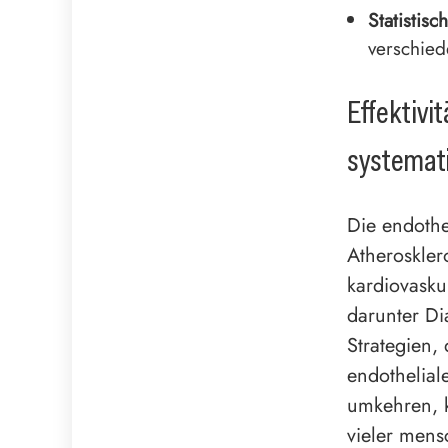
Statistisc
verschied
Effektivi
systemat
Die endothel
Atheroskler
kardiovasku
darunter Di
Strategien,
endothelial
umkehren, k
vieler mens