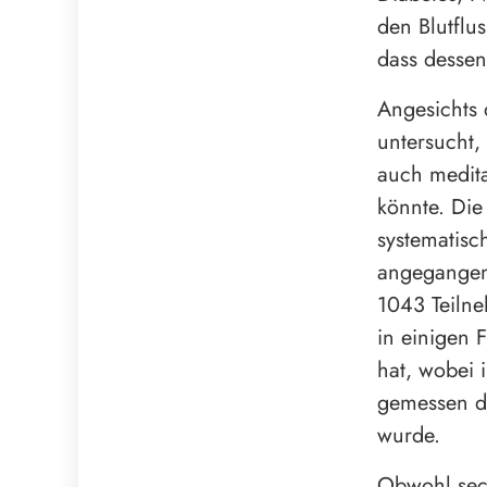
den Blutflu
dass dessen
Angesichts 
untersucht,
auch medita
könnte. Die
systematisc
angegangen.
1043 Teilne
in einigen 
hat, wobei 
gemessen du
wurde.
Obwohl sech