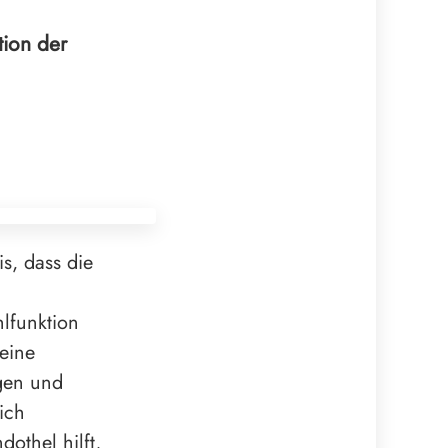
tion der
s, dass die
lfunktion
 eine
ngen und
ich
othel hilft,