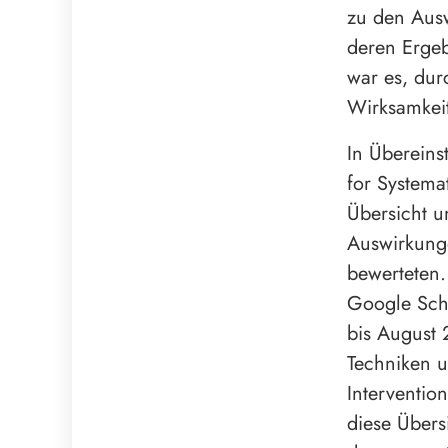
zu den Ausw
deren Ergeb
war es, dur
Wirksamkeit
In Übereins
for Systema
Übersicht u
Auswirkunge
bewerteten
Google Scho
bis August 
Techniken u
Interventio
diese Über