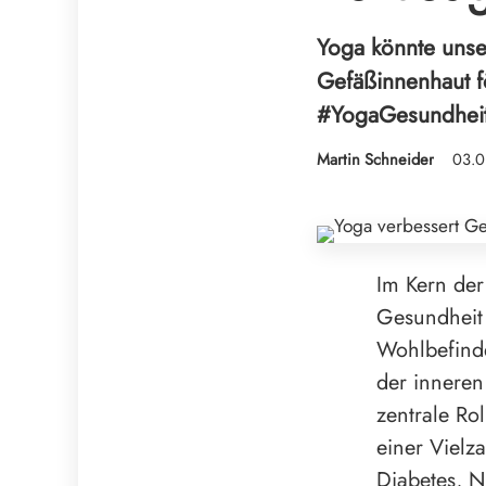
Yoga könnte unse
Gefäßinnenhaut för
#YogaGesundhei
Martin Schneider
03.0
Im Kern der
Gesundheit 
Wohlbefinde
der inneren
zentrale Ro
einer Vielz
Diabetes, N