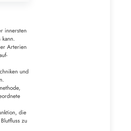
r innersten
n kann.
er Arterien
auf-
echniken und
n.
smethode,
eordnete
nktion, die
Blutfluss zu