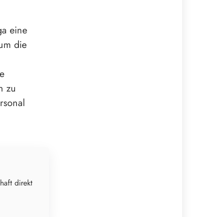
ga eine
 um die
ie
n zu
rsonal
haft direkt