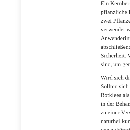
Ein Kernber
pflanzliche 
zwei Pflanz
verwendet w
Anwenderinne
abschließen
Sicherheit. 
sind, um gen
Wird sich d
Sollten sich
Rotklees als
in der Beha
zu einer Ve
naturheilkun
von zukünft