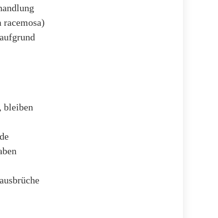
ehandlung
a racemosa)
 aufgrund
 bleiben
nde
haben
ßausbrüche