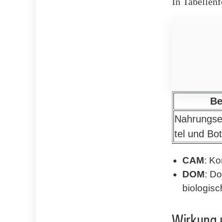
In Tabellenf
Be
Nahrungse
tel und Bo
CAM
: Ko
DOM
: D
biologisc
Wirkung 