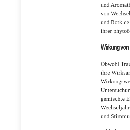
und Aromath
von Wechsel
und Rotklee
ihrer phytoö
Wirkung von 
Obwohl Trau
ihre Wirksam
Wirkungsweis
Untersuchun
gemischte E
Wechseljahr
und Stimmu