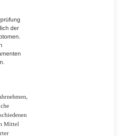
rprüfung
lich der
mptomen.
n
kamenten
n.
wahrnehmen,
iche
rschiedenen
n Mittel
rter