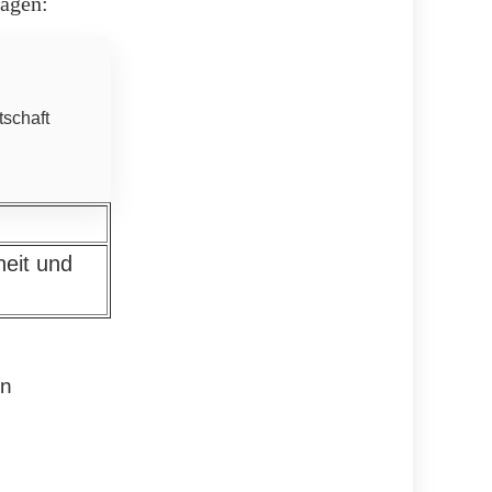
sagen:
tschaft
heit und
en
n