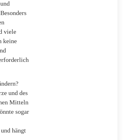
 und
. Besonders
en
d viele
h keine
und
erforderlich
ändern?
rze und des
chen Mitteln
önnte sogar
v und hängt