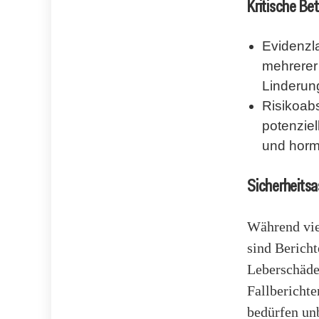
Kritische Be
Evidenzl
mehrerer 
Linderun
Risikoab
potenzie
und horm
Sicherheitsa
Während vie
sind Berich
Leberschäde
Fallberichte
bedürfen unb