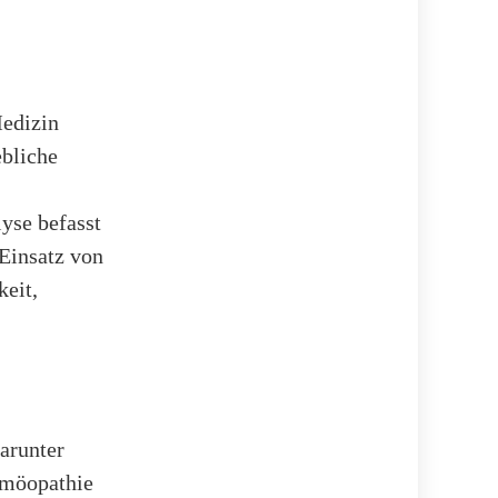
edizin
bliche
yse befasst
Einsatz von
eit,
arunter
omöopathie