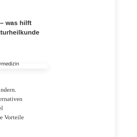
 was hilft
aturheilkunde
indern.
ernativen
el
e Vorteile