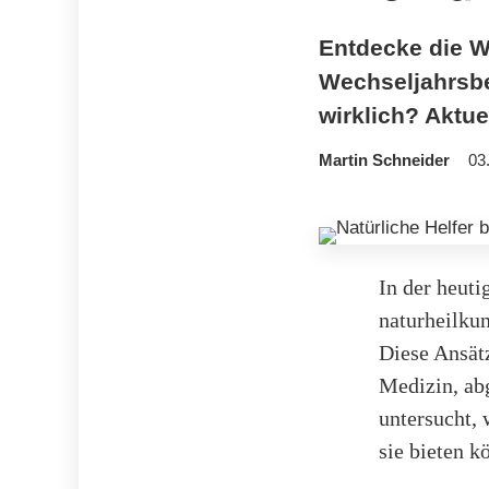
Entdecke die Wi
Wechseljahrsbe
wirklich? Aktu
Martin Schneider
03
In der heut
naturheilku
Diese Ansätz
Medizin, ab
untersucht, 
sie bieten k