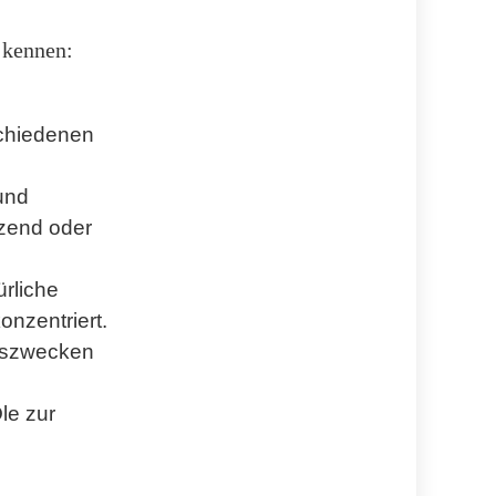
 kennen:
schiedenen
 und
nzend oder
ürliche
onzentriert.
ngszwecken
le zur