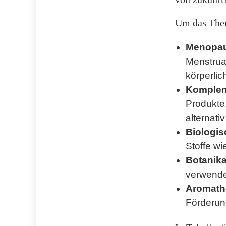
Um das Thema
Menopa
Menstrua
körperli
Kompleme
Produkte
alternat
Biologi
Stoffe wi
Botanik
verwende
Aromath
Förderun