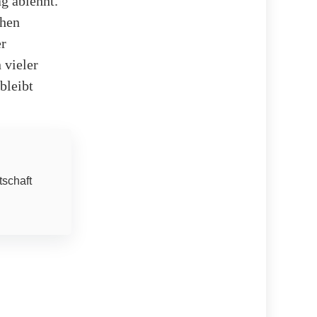
g ablehnt.
chen
er
 vieler
bleibt
tschaft