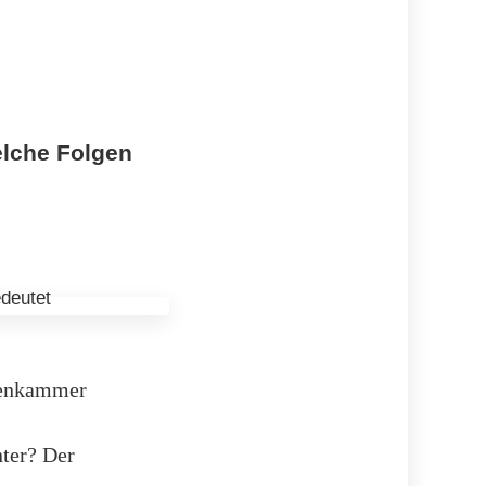
elche Folgen
utenkammer
nter? Der