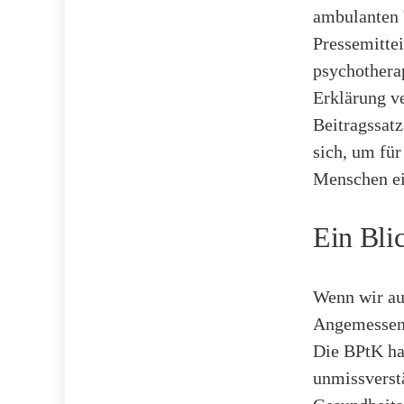
ambulanten 
Pressemitte
psychothera
Erklärung ve
Beitragssat
sich, um für
Menschen ei
Ein Bli
Wenn wir auf
Angemessenh
Die BPtK ha
unmissverstä