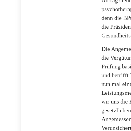
Antrag sieh
psychotherap
denn die BPt
die Präsiden
Gesundheits
Die Angemess
die Vergütu
Prüfung basi
und betrifft
nun mal ein
Leistungsme
wir uns die 
gesetzlichen
Angemessenh
Verunsicher