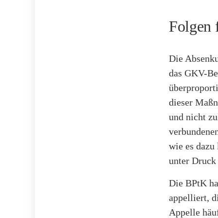
Folgen 
Die Absenku
das GKV-Bei
überproport
dieser Maßn
und nicht z
verbundenen 
wie es dazu
unter Druck 
Die BPtK ha
appelliert, 
Appelle häuf