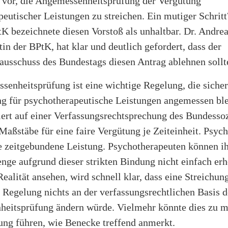
t vor, die Angemessenheitsprüfung der Vergütung
eutischer Leistungen zu streichen. Ein mutiger Schritt
K bezeichnete diesen Vorstoß als unhaltbar. Dr. Andre
tin der BPtK, hat klar und deutlich gefordert, dass der
ausschuss des Bundestags diesen Antrag ablehnen sollt
enheitsprüfung ist eine wichtige Regelung, die sichers
ng für psychotherapeutische Leistungen angemessen ble
ert auf einer Verfassungsrechtsprechung des Bundessoz
 Maßstäbe für eine faire Vergütung je Zeiteinheit. Psych
e zeitgebundene Leistung. Psychotherapeuten können i
nge aufgrund dieser strikten Bindung nicht einfach er
Realität ansehen, wird schnell klar, dass eine Streichun
 Regelung nichts an der verfassungsrechtlichen Basis d
eitsprüfung ändern würde. Vielmehr könnte dies zu m
ung führen, wie Benecke treffend anmerkt.