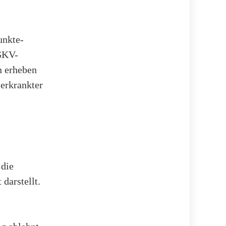
unkte-
 GKV-
n erheben
 erkrankter
 die
darstellt.