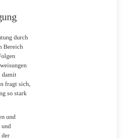
rgung
ütung durch
n Bereich
Folgen
nweisungen
e damit
 fragt sich,
ng so stark
en und
n und
 der