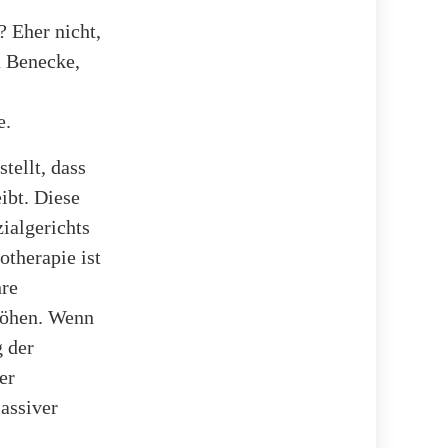
? Eher nicht,
a Benecke,
e.
tellt, dass
ibt. Diese
ialgerichts
otherapie ist
hre
höhen. Wenn
g der
er
assiver