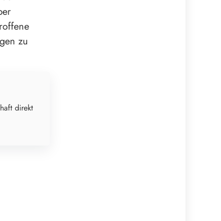
ber
roffene
rgen zu
haft direkt