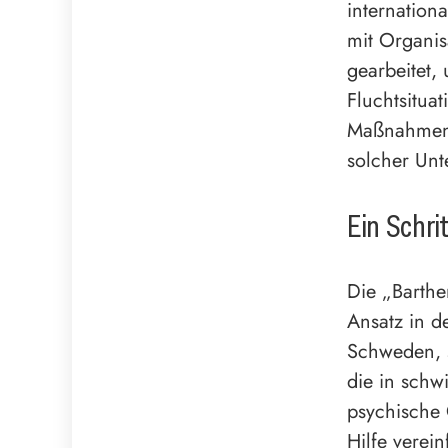
internatio
mit Organi
gearbeitet,
Fluchtsitua
Maßnahmen 
solcher Unt
Ein Schrit
Die „Barthe
Ansatz in d
Schweden, s
die in schw
psychische 
Hilfe verei