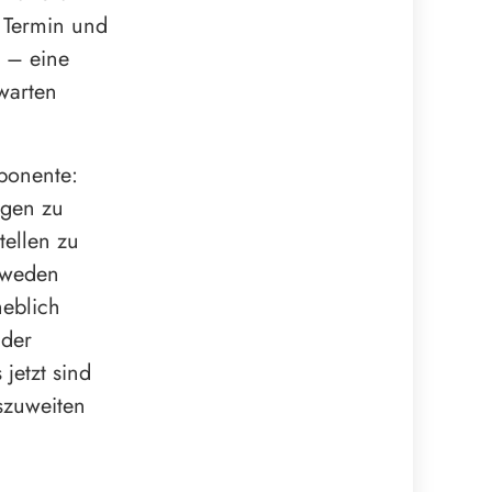
 Termin und
n – eine
 warten
mponente:
ngen zu
tellen zu
hweden
heblich
 der
jetzt sind
szuweiten