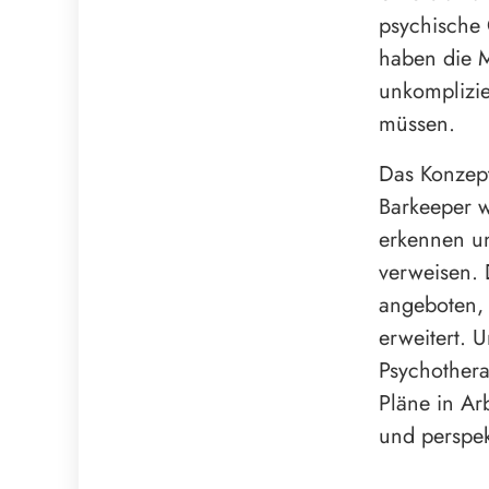
psychische
haben die M
unkomplizier
müssen.
Das Konzept
Barkeeper 
erkennen un
verweisen. 
angeboten, 
erweitert. U
Psychotherap
Pläne in Ar
und perspek