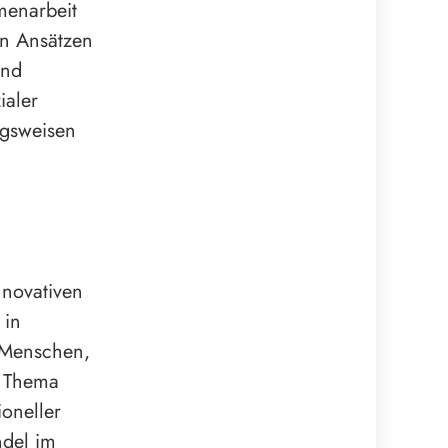
menarbeit
n Ansätzen
und
ialer
ngsweisen
nnovativen
 in
 Menschen,
s Thema
oneller
ndel im