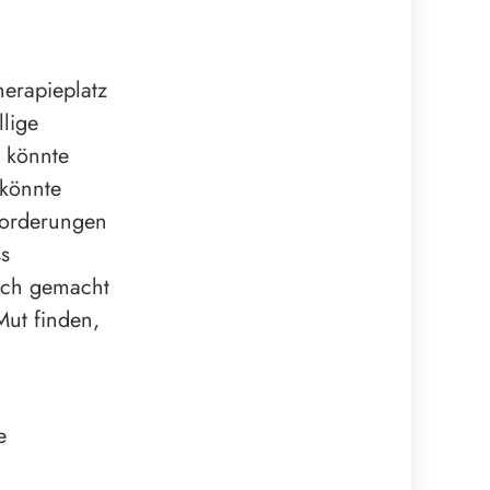
erapieplatz
llige
t könnte
könnte
forderungen
s
lich gemacht
Mut finden,
e