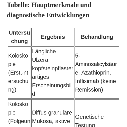
Tabelle: Hauptmerkmale und
diagnostische Entwicklungen
Untersu
Ergebnis
Behandlung
chung
Längliche
Kolosko
5-
Ulzera,
pie
Aminosalicylsäur
kopfsteinpflaster
(Erstunt
e, Azathioprin,
artiges
ersuchu
Infliximab (keine
Erscheinungsbil
ng)
Remission)
d
Kolosko
pie
Diffus granuläre
Genetische
(Folgeun
Mukosa, aktive
Testung