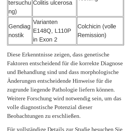
tersuchu
Colitis ulcerosa
ng)
Varianten
Gendiag
Colchicin (volle
E148Q, L110P
nostik
Remission)
in Exon 2
Diese Erkenntnisse zeigen, dass genetische
Faktoren entscheidend für die korrekte Diagnose
und Behandlung sind und dass morphologische
Änderungen entscheidende Hinweise für die
zugrunde liegende Pathologie liefern können.
Weitere Forschung wird notwendig sein, um das
volle diagnostische Potenzial dieser
Beobachtungen zu erschließen.
Für vollständige Details zur Studie besuchen Sie