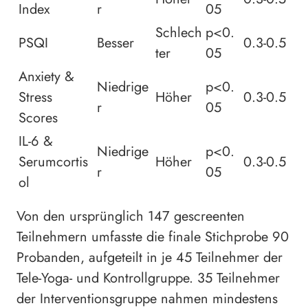
Index
r
05
Schlech
p<0.
PSQI
Besser
0.3-0.5
ter
05
Anxiety &
Niedrige
p<0.
Stress
Höher
0.3-0.5
r
05
Scores
IL-6 &
Niedrige
p<0.
Serumcortis
Höher
0.3-0.5
r
05
ol
Von den ursprünglich 147 gescreenten
Teilnehmern umfasste die finale Stichprobe 90
Probanden, aufgeteilt in je 45 Teilnehmer der
Tele-Yoga- und Kontrollgruppe. 35 Teilnehmer
der Interventionsgruppe nahmen mindestens