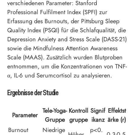
verschiedenen Parameter: Stanford
Professional Fulfilment Index (SPFI) zur
Erfassung des Burnouts, der Pittsburg Sleep
Quality Index (PSQI) für die Schlafqualität, die
Depression Anxiety and Stress Scale (DASS-21)
sowie die Mindfulness Attention Awareness
Scale (MAAS). Zusätzlich wurden Blutproben
entnommen, um die Konzentrationen von TNF-
α, IL-6 und Serumcortisol zu analysieren.
Ergebnisse der Studie
Tele-Yoga-
Kontroll
Signif
Effektst
Parameter
Gruppe
gruppe
ikanz
ärke (r)
Burnout
Niedrige
p<0.
Höher
0.3-0.5