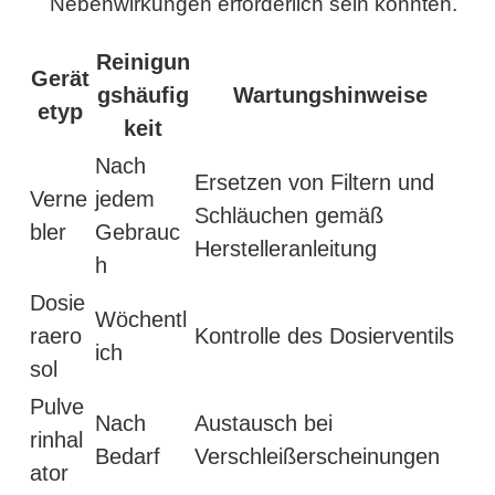
Nebenwirkungen erforderlich sein könnten.
Reinigun
Gerät
gshäufig
Wartungshinweise
etyp
keit
Nach
Ersetzen von Filtern und
Verne
jedem
Schläuchen gemäß
bler
Gebrauc
Herstelleranleitung
h
Dosie
Wöchentl
raero
Kontrolle des Dosierventils
ich
sol
Pulve
Nach
Austausch bei
rinhal
Bedarf
Verschleißerscheinungen
ator