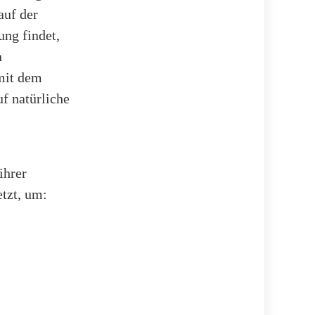
auf der
ng findet,
n
 mit dem
f natürliche
ihrer
etzt, um: