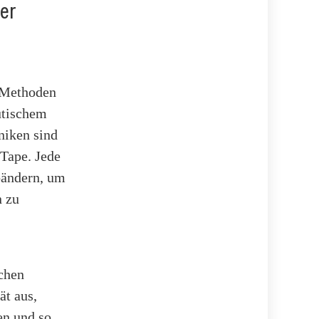
er
g-Methoden
utischem
niken sind
Tape. Jede
bändern, um
n zu
chen
ät aus,
en und so