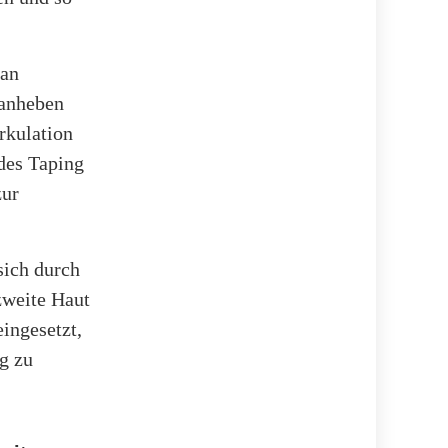
pan
 anheben
rkulation
des Taping
zur
sich durch
 zweite Haut
ingesetzt,
g zu