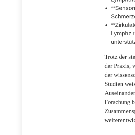
**Sensor
Schmerze
**Zirkula
Lymphzir
unterstüt
Trotz der st
der Praxis, 
der wissensc
Studien weis
Auseinander
Forschung be
Zusammenspi
weiterentwic