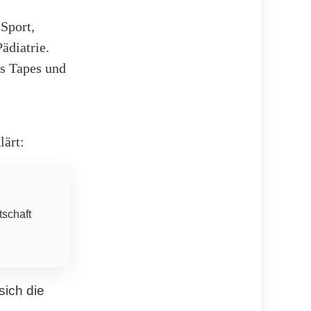
 Sport,
ädiatrie.
es Tapes und
lärt:
tschaft
sich die