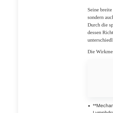
Seine breite
sondern auch
Durch die s
dessen Richt
unterschied
Die Wirkmec
**Mechan
Lymphdrai