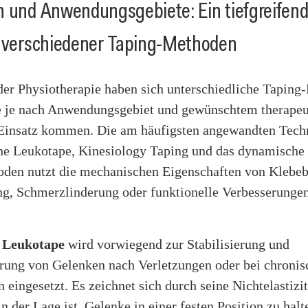
 und Anwendungsgebiete: Ein tiefgreifend
h verschiedener Taping-Methoden
der Physiotherapie haben sich unterschiedliche Tapin
die je nach Anwendungsgebiet und gewünschtem therape
Einsatz kommen. Die am häufigsten angewandten Tech
che Leukotape, Kinesiology Taping und das dynamische 
oden nutzt die mechanischen Eigenschaften von Klebe
ng, Schmerzlinderung oder funktionelle Verbesserunge
s Leukotape
wird vorwiegend zur Stabilisierung und
rung von Gelenken nach Verletzungen oder bei chronis
eingesetzt. Es zeichnet sich durch seine Nichtelastizit
n der Lage ist, Gelenke in einer festen Position zu halt