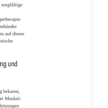
 sorgfältige
apetherapie
ebebänder
ns auf dieser
inische
ung und
g bekannt,
der Muskel-
rletzungen