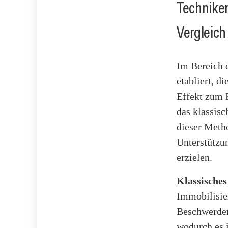
Techniken
Vergleic
Im Bereich 
etabliert, 
Effekt zum 
das klassis
dieser Meth
Unterstützu
erzielen.
Klassische
Immobilisie
Beschwerden 
wodurch es i