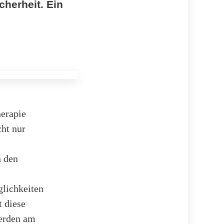
cherheit. Ein
erapie
ht nur
n den
glichkeiten
t diese
erden am