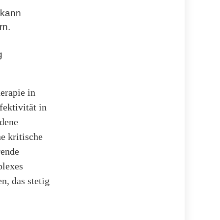
 kann
rn.
g
erapie in
ektivität in
edene
e kritische
rende
plexes
, das stetig