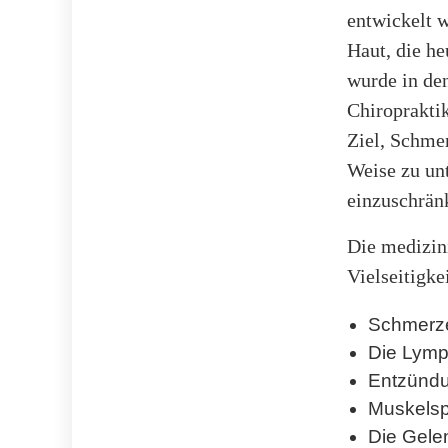
entwickelt 
Haut, die h
wurde in de
Chiropraktik
Ziel, Schmer
Weise zu unt
einzuschrän
Die medizini
Vielseitigke
Schmerze
Die Lymp
Entzündu
Muskelsp
Die Gele