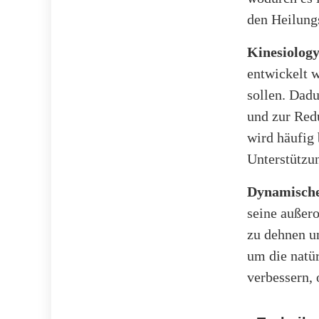
den Heilungs
Kinesiolog
entwickelt w
sollen. Dad
und zur Red
wird häufig
Unterstützu
Dynamische
seine außero
zu dehnen un
um die natü
verbessern,