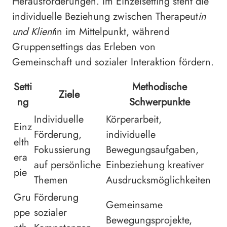
Herausforderungen. Im Einzelsetting steht die
individuelle Beziehung zwischen Therapeut
in
und Klient
in im Mittelpunkt, während
Gruppensettings das Erleben von
Gemeinschaft und sozialer Interaktion fördern.
Setti
Methodische
Ziele
ng
Schwerpunkte
Individuelle
Körperarbeit,
Einz
Förderung,
individuelle
elth
Fokussierung
Bewegungsaufgaben,
era
auf persönliche
Einbeziehung kreativer
pie
Themen
Ausdrucksmöglichkeiten
Gru
Förderung
Gemeinsame
ppe
sozialer
Bewegungsprojekte,