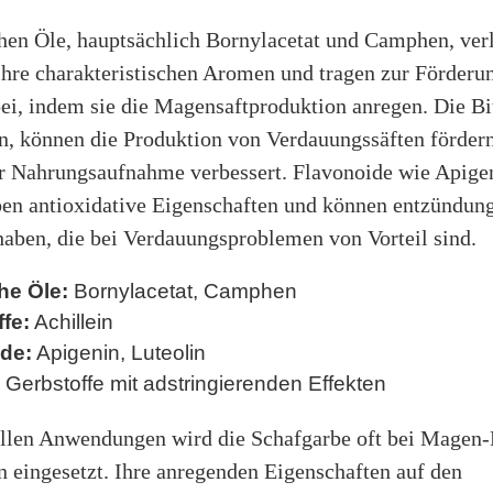
chen Öle, hauptsächlich Bornylacetat und Camphen, ver
ihre charakteristischen Aromen und tragen zur Förderu
i, indem sie die Magensaftproduktion anregen. Die Bit
in, können die Produktion von Verdauungssäften fördern
er Nahrungsaufnahme verbessert. Flavonoide wie Apige
ben antioxidative Eigenschaften und können entzünd
aben, die bei Verdauungsproblemen von Vorteil sind.
he Öle:
Bornylacetat, Camphen
ffe:
Achillein
de:
Apigenin, Luteolin
Gerbstoffe mit adstringierenden Effekten
nellen Anwendungen wird die Schafgarbe oft bei Magen
 eingesetzt. Ihre anregenden Eigenschaften auf den