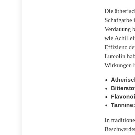
Die ätheris
Schafgarbe 
Verdauung be
wie Achille
Effizienz d
Luteolin ha
Wirkungen h
Ätherisc
Bittersto
Flavonoi
Tannine:
In traditio
Beschwerden