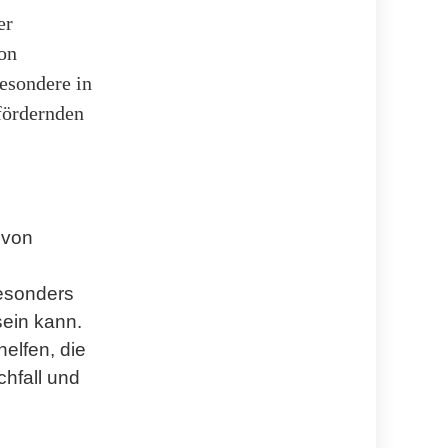
er
von
besondere in
fördernden
 von
besonders
sein kann.
elfen, die
chfall und