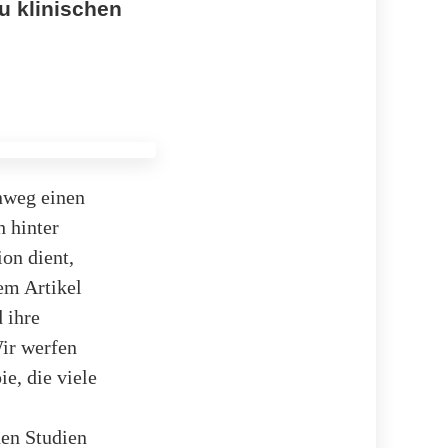
u klinischen
inweg einen
h hinter
ion dient,
em Artikel
 ihre
ir werfen
e, die viele
hen Studien