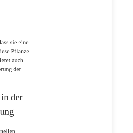
ass sie eine
iese Pflanze
ietet auch
erung der
in der
uung
onellen