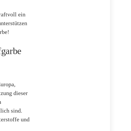
aftvoll ein
unterstützen
rbe!
fgarbe
Europa,
zung dieser
n
lich sind.
terstoffe und