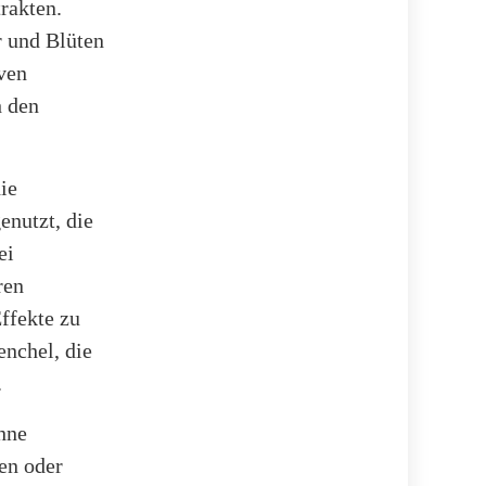
rakten.
r und Blüten
ven
h den
ie
enutzt, die
ei
ren
ffekte zu
enchel, die
.
hne
en oder