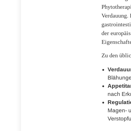
Phytotherapi
Verdauung. 
gastrointest
der europäi
Eigenschafte
Zu den übli
Verdauu
Blähunge
Appetita
nach Erk
Regulat
Magen- un
Verstopf