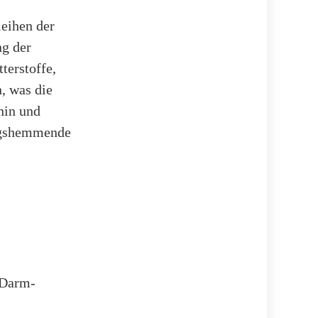
leihen der
ng der
terstoffe,
, was die
nin und
ungshemmende
-Darm-