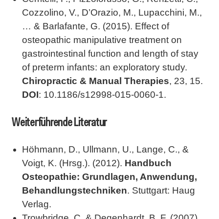
Cozzolino, V., D’Orazio, M., Lupacchini, M.,
… & Barlafante, G. (2015). Effect of
osteopathic manipulative treatment on
gastrointestinal function and length of stay
of preterm infants: an exploratory study.
Chiropractic & Manual Therapies
, 23, 15.
DOI
: 10.1186/s12998-015-0060-1.
Weiterführende Literatur
Höhmann, D., Ullmann, U., Lange, C., &
Voigt, K. (Hrsg.). (2012).
Handbuch
Osteopathie: Grundlagen, Anwendung,
Behandlungstechniken
. Stuttgart: Haug
Verlag.
Trowbridge, C. & Degenhardt, B. F. (2007).