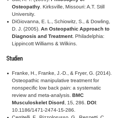
Osteopathy
. Kirksville, Missouri: A.T. Still
University.
DiGiovanna, E. L., Schiowitz, S., & Dowling,
D. J. (2005).
An Osteopathic Approach to
Diagnosis and Treatment
. Philadelphia:
Lippincott Williams & Wilkins.
Studien
Franke, H., Franke, J.-D., & Fryer, G. (2014).
Osteopathic manipulative treatment for
nonspecific low back pain: a systematic
review and meta-analysis.
BMC
Musculoskelet Disord
, 15, 286.
DOI
:
10.1186/1471-2474-15-286.
Cerritelli, F., Pizzolorusso, G., Renzetti, C.,