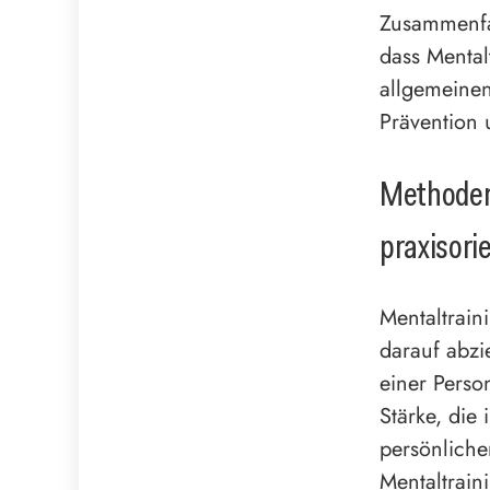
Zusammenfas
dass Mental
allgemeinen
Prävention 
Methoden
praxisori
Mentaltrain
darauf abzi
einer Person
Stärke, die
persönliche
Mentaltrain