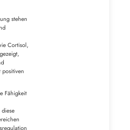
dung stehen
und
ie Cortisol,
gezeigt,
nd
 positiven
e Fähigkeit
 diese
ereichen
sregulation