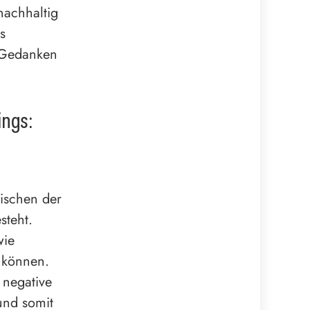
nachhaltig
s
e Gedanken
ings:
wischen der
steht.
wie
 können.
 negative
und somit