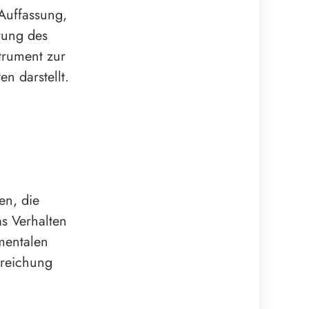
Auffassung,
rung des
trument zur
n darstellt.
en, die
s Verhalten
 mentalen
rreichung