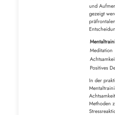
und Aufmerk
gezeigt wer
präfrontale
Entscheidun
Mentaltrain
Meditation
Achtsamkei
Positives D
In der prak
Mentaltrain
Achtsamkeit
Methoden zi
Stressreakt