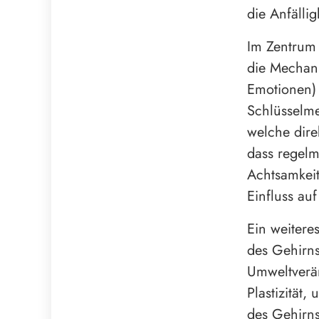
die Anfälli
Im Zentrum 
die Mechani
Emotionen) 
Schlüsselme
welche dire
dass regelm
Achtsamkeit
Einfluss au
Ein weitere
des Gehirns
Umweltverän
Plastizität
des Gehirns