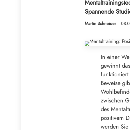
Mentaltrainingst
Spannende Studie
Martin Schneider
08.0
In einer We
gewinnt da
funktionier
Beweise gib
Wohlbefinde
zwischen Ge
des Mentalt
positivem D
werden Sie 