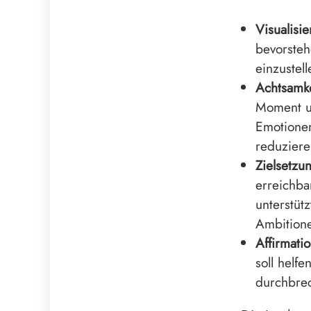
Visualisi
bevorsteh
einzustel
Achtsamke
Moment u
Emotionen
reduziere
Zielsetzu
erreichba
unterstüt
Ambition
Affirmati
soll helf
durchbre