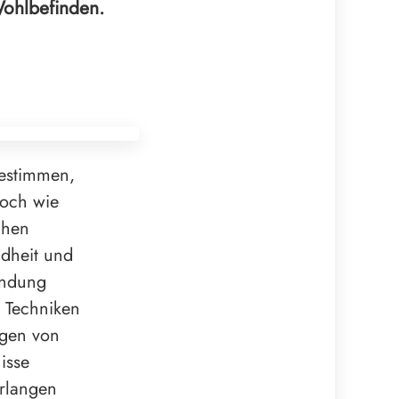
Wohlbefinden.
bestimmen,
och wie
chen
ndheit und
indung
d Techniken
ngen von
isse
erlangen