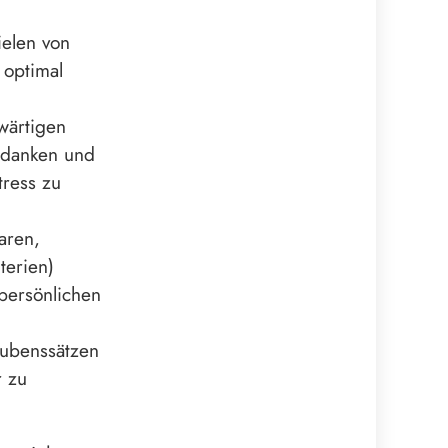
ielen von
 optimal
wärtigen
danken und
tress zu
aren,
terien)
 persönlichen
aubenssätzen
r zu