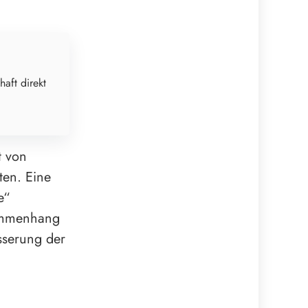
haft direkt
t von
ten. Eine
e“
sammenhang
sserung der