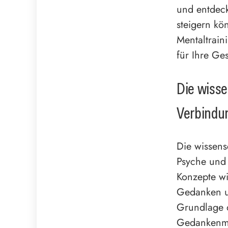
und entdeck
steigern kö
Mentaltrain
für Ihre Ge
Die wisse
Verbindu
Die wissens
Psyche und 
Konzepte w
Gedanken u
Grundlage d
Gedankenmu