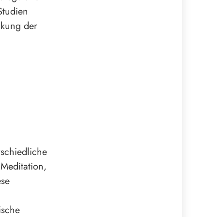
Studien
ckung der
schiedliche
 Meditation,
ese
ische