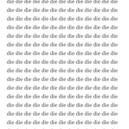
die die die die die die die die die die die die die
die die die die die die die die die die die die die
die die die die die die die die die die die die die
die die die die die die die die die die die die die
die die die die die die die die die die die die die
die die die die die die die die die die die die die
die die die die die die die die die die die die die
die die die die die die die die die die die die die
die die die die die die die die die die die die die
die die die die die die die die die die die die die
die die die die die die die die die die die die die
die die die die die die die die die die die die die
die die die die die die die die die die die die die
die die die die die die die die die die die die die
die die die die die die die die die die die die die