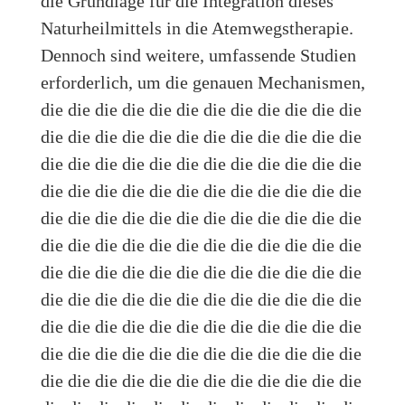
die Grundlage für die Integration dieses
Naturheilmittels in die Atemwegstherapie.
Dennoch sind weitere, umfassende Studien
erforderlich, um die genauen Mechanismen,
die die die die die die die die die die die die
die die die die die die die die die die die die
die die die die die die die die die die die die
die die die die die die die die die die die die
die die die die die die die die die die die die
die die die die die die die die die die die die
die die die die die die die die die die die die
die die die die die die die die die die die die
die die die die die die die die die die die die
die die die die die die die die die die die die
die die die die die die die die die die die die