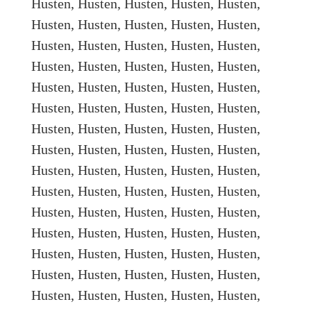
Husten, Husten, Husten, Husten, Husten,
Husten, Husten, Husten, Husten, Husten,
Husten, Husten, Husten, Husten, Husten,
Husten, Husten, Husten, Husten, Husten,
Husten, Husten, Husten, Husten, Husten,
Husten, Husten, Husten, Husten, Husten,
Husten, Husten, Husten, Husten, Husten,
Husten, Husten, Husten, Husten, Husten,
Husten, Husten, Husten, Husten, Husten,
Husten, Husten, Husten, Husten, Husten,
Husten, Husten, Husten, Husten, Husten,
Husten, Husten, Husten, Husten, Husten,
Husten, Husten, Husten, Husten, Husten,
Husten, Husten, Husten, Husten, Husten,
Husten, Husten, Husten, Husten, Husten,