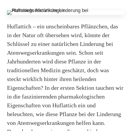
Huflattich – ein unscheinbares Pflänzchen, das
in der Natur oft übersehen wird, könnte der
Schlüssel zu einer natürlichen Linderung bei
Atemwegserkrankungen sein. Schon seit
Jahrhunderten wird diese Pflanze in der
traditionellen Medizin geschätzt, doch was
steckt wirklich hinter ihren heilenden
Eigenschaften? In der ersten Sektion tauchen wir
in die faszinierenden pharmakologischen
Eigenschaften von Huflattich ein und
beleuchten, wie diese Pflanze bei der Linderung
von Atemwegserkrankungen helfen kann.