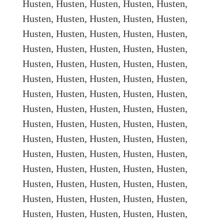
Husten, Husten, Husten, Husten, Husten,
Husten, Husten, Husten, Husten, Husten,
Husten, Husten, Husten, Husten, Husten,
Husten, Husten, Husten, Husten, Husten,
Husten, Husten, Husten, Husten, Husten,
Husten, Husten, Husten, Husten, Husten,
Husten, Husten, Husten, Husten, Husten,
Husten, Husten, Husten, Husten, Husten,
Husten, Husten, Husten, Husten, Husten,
Husten, Husten, Husten, Husten, Husten,
Husten, Husten, Husten, Husten, Husten,
Husten, Husten, Husten, Husten, Husten,
Husten, Husten, Husten, Husten, Husten,
Husten, Husten, Husten, Husten, Husten,
Husten, Husten, Husten, Husten, Husten,