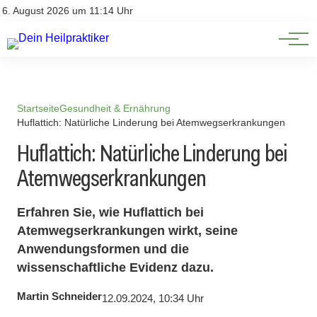
Natürliche Medizin
Impressum
6. August 2026 um 11:14 Uhr
Datenschutz
Heilpflanzen & Kräuterkunde
Startseite
Gesundheit & Ernährung
Huflattich: Natürliche Linderung bei Atemwegserkrankungen
Huflattich: Natürliche Linderung bei
Atemwegserkrankungen
Erfahren Sie, wie Huflattich bei
Atemwegserkrankungen wirkt, seine
Anwendungsformen und die
wissenschaftliche Evidenz dazu.
Martin Schneider
12.09.2024, 10:34 Uhr