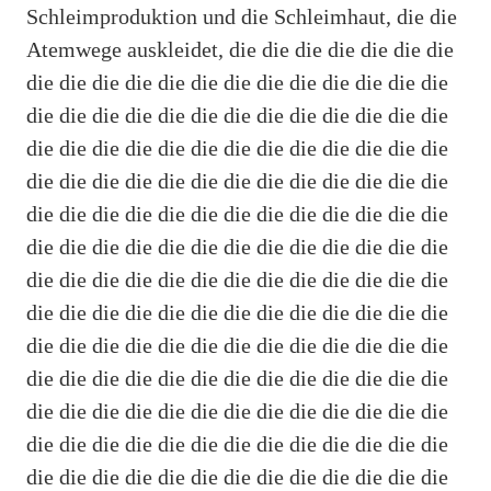
Schleimproduktion und die Schleimhaut, die die
Atemwege auskleidet, die die die die die die die
die die die die die die die die die die die die die
die die die die die die die die die die die die die
die die die die die die die die die die die die die
die die die die die die die die die die die die die
die die die die die die die die die die die die die
die die die die die die die die die die die die die
die die die die die die die die die die die die die
die die die die die die die die die die die die die
die die die die die die die die die die die die die
die die die die die die die die die die die die die
die die die die die die die die die die die die die
die die die die die die die die die die die die die
die die die die die die die die die die die die die