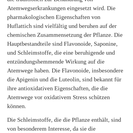
Atemwegserkrankungen eingesetzt wird. Die
pharmakologischen Eigenschaften von
Huflattich sind vielfältig und beruhen auf der
chemischen Zusammensetzung der Pflanze. Die
Hauptbestandteile sind Flavonoide, Saponine,
und Schleimstoffe, die eine beruhigende und
entzündungshemmende Wirkung auf die
Atemwege haben. Die Flavonoide, insbesondere
die Apigenin und die Luteolin, sind bekannt für
ihre antioxidativen Eigenschaften, die die
Atemwege vor oxidativem Stress schützen
können.
Die Schleimstoffe, die die Pflanze enthält, sind
von besonderem Interesse, da sie die