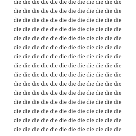
die die die die die die die die die die die die
die die die die die die die die die die die die
die die die die die die die die die die die die
die die die die die die die die die die die die
die die die die die die die die die die die die
die die die die die die die die die die die die
die die die die die die die die die die die die
die die die die die die die die die die die die
die die die die die die die die die die die die
die die die die die die die die die die die die
die die die die die die die die die die die die
die die die die die die die die die die die die
die die die die die die die die die die die die
die die die die die die die die die die die die
die die die die die die die die die die die die