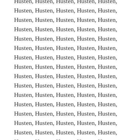
Husten, Husten, Husten, Husten, Husten,
Husten, Husten, Husten, Husten, Husten,
Husten, Husten, Husten, Husten, Husten,
Husten, Husten, Husten, Husten, Husten,
Husten, Husten, Husten, Husten, Husten,
Husten, Husten, Husten, Husten, Husten,
Husten, Husten, Husten, Husten, Husten,
Husten, Husten, Husten, Husten, Husten,
Husten, Husten, Husten, Husten, Husten,
Husten, Husten, Husten, Husten, Husten,
Husten, Husten, Husten, Husten, Husten,
Husten, Husten, Husten, Husten, Husten,
Husten, Husten, Husten, Husten, Husten,
Husten, Husten, Husten, Husten, Husten,
Husten, Husten, Husten, Husten, Husten,