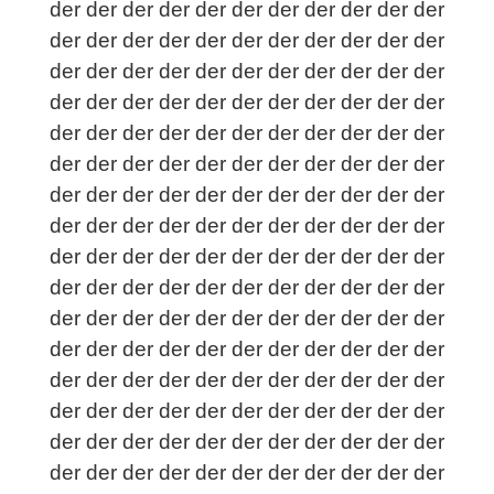
der der der der der der der der der der der
der der der der der der der der der der der
der der der der der der der der der der der
der der der der der der der der der der der
der der der der der der der der der der der
der der der der der der der der der der der
der der der der der der der der der der der
der der der der der der der der der der der
der der der der der der der der der der der
der der der der der der der der der der der
der der der der der der der der der der der
der der der der der der der der der der der
der der der der der der der der der der der
der der der der der der der der der der der
der der der der der der der der der der der
der der der der der der der der der der der