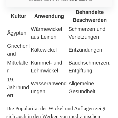
Behandelte
Kultur
Anwendung
Beschwerden
Wärmewickel
Schmerzen und
Ägypten
aus Leinen
Verletzungen
Griechenl
Kältewickel
Entzündungen
and
Mittelalte
Kümmel- und
Bauchschmerzen,
r
Lehmwickel
Entgiftung
19.
Wasseranwend
Allgemeine
Jahrhund
ungen
Gesundheit
ert
Die Popularität der Wickel und Auflagen zeigt
sich auch in den Werken von medizinischen