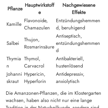
Hauptwirkstoff
Nachgewiesene
Pflanze
e
Effekte
Flavonoide,
Entzündungshemmen
Kamille
Chamazulen
d, beruhigend
Antiseptisch,
Thujon,
Salbei
entzündungshemmen
Rosmarinsäure
d
Thymia
Thymol,
Antibakteriell,
n
Carvacrol
hustenlösend
Johanni
Hypericin,
Antidepressiv,
skraut
Hyperforin
anxiolytisch
Die Amanzonen-Pflanzen, die im Klostergarten
wachsen, haben also nicht nur eine lange
Tradition in der Naturheilkunde, sondern sind