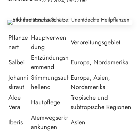
27.10.2024, 08:02 Uhr
Pflanze
Hauptverwen
Verbreitungsgebiet
nart
dung
Entzündungsh
Salbei
Europa, Nordamerika
emmend
Johanni
Stimmungsauf
Europa, Asien,
skraut
hellend
Nordamerika
Aloe
Tropische und
Hautpflege
Vera
subtropische Regionen
Atemwegserkr
Iberis
Asien
ankungen