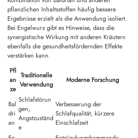
Kombination von Baldrian und anderen
pflanzlichen Inhaltsstoffen häufig bessere
Ergebnisse erzielt als die Anwendung isoliert.
Bei Engelwurz gibt es Hinweise, dass die
synergistische Wirkung mit anderen Kräutern
ebenfalls die gesundheitsfördernden Effekte
verstärken kann.
Pfl
Traditionelle
an
Moderne Forschung
Verwendung
ze
Schlafstörun
Bal
Verbesserung der
gen,
dri
Schlafqualität, kürzere
Angstzuständ
an
Einschlafzeit
e
En
Entzündungshemmende