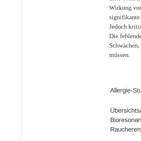
Wirkung von
signifikant
Jedoch kriti
Die fehlend
Schwächen, d
müssen.
Allergie-St
Übersichtsa
Bioresona
Raucheren