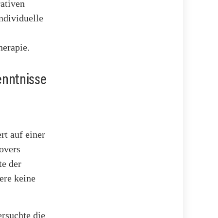
rativen
ndividuelle
herapie.
enntnisse
t auf einer
overs
te der
ere keine
ersuchte die