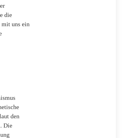
er
e die
 mit uns ein
e
nismus
netische
laut den
. Die
dung