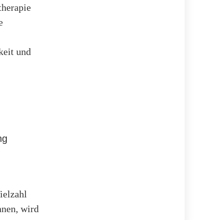
therapie
e
keit und
ng
ielzahl
nnen, wird