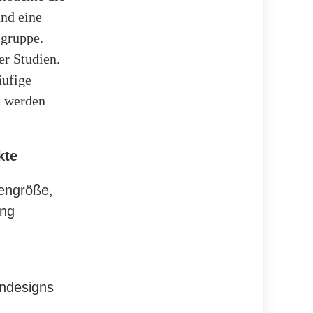
nd eine
lgruppe.
er Studien.
äufige
t werden
kte
engröße,
ung
ndesigns