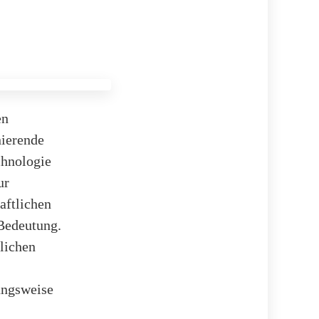
en
nierende
chnologie
ur
aftlichen
Bedeutung.
lichen
ungsweise