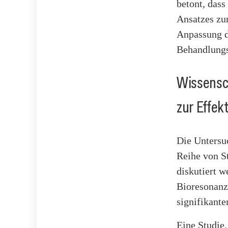
betont, dass
Ansatzes zur
Anpassung d
Behandlungsp
Wissensch
zur Effek
Die Untersu
Reihe von S
diskutiert w
Bioresonanz
signifikant
Eine Studie,