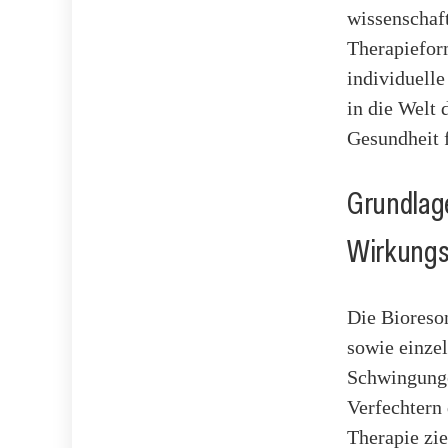
wissenschaf
Therapiefor
individuell
in die Welt 
Gesundheit 
Grundlage
Wirkungs
Die Bioreso
sowie einze
Schwingunge
Verfechtern
Therapie zi