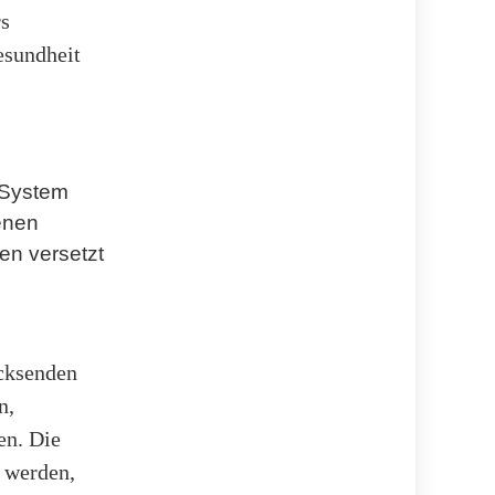
rs
esundheit
 System
enen
en versetzt
cksenden
n,
en. Die
t werden,