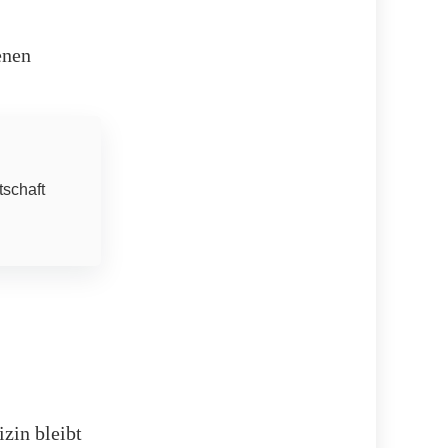
enen
tschaft
zin bleibt