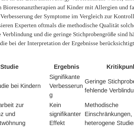
 Bioresonanztherapien auf Kinder mit Allergien und fa
e Verbesserung der Symptome im Vergleich zur Kontrol
sieren Experten oftmals die methodische Qualität solch
e Verblindung und die geringe Stichprobengröße sind h
ie bei der Interpretation der Ergebnisse berücksichtig
Studie
Ergebnis
Kritikpun
Signifikante
Geringe Stichprob
udie bei Kindern
Verbesserun
fehlende Verblind
g
rbeit zur
Kein
Methodische
nz und
signifikanter
Einschränkungen,
twöhnung
Effekt
heterogene Studie