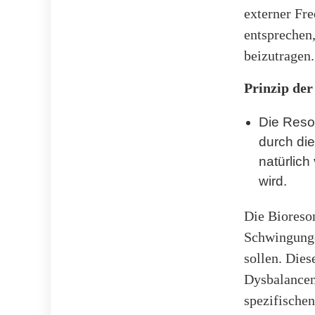
externer Fr
entsprechen,
beizutragen.
Prinzip der
Die Reso
durch di
natürlic
wird.
Die Bioreso
Schwingunge
sollen. Die
Dysbalancen 
spezifische