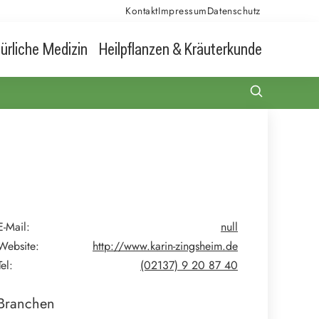
Kontakt
Impressum
Datenschutz
ürliche Medizin
Heilpflanzen & Kräuterkunde
E-Mail:
null
Website:
http://www.karin-zingsheim.de
Tel:
(02137) 9 20 87 40
Branchen