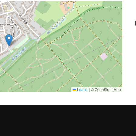
Leaflet
|
© OpenStreetMap