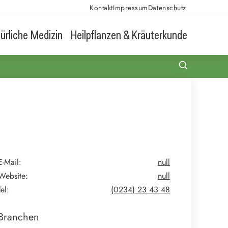
Kontakt
Impressum
Datenschutz
ürliche Medizin
Heilpflanzen & Kräuterkunde
E-Mail:
null
Website:
null
Tel:
(0234) 23 43 48
Branchen