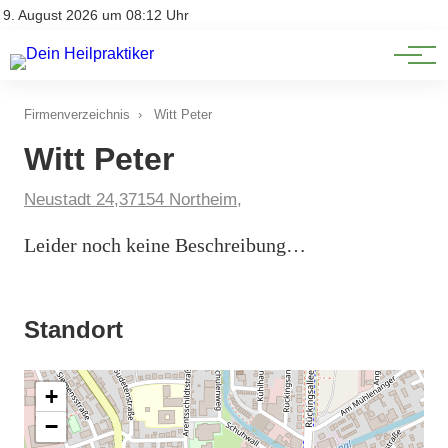
Natürliche Medizin
Impressum
9. August 2026 um 08:12 Uhr
Datenschutz
Heilpflanzen & Kräuterkunde
Firmenverzeichnis
›
Witt Peter
Witt Peter
Neustadt 24,37154 Northeim,
Leider noch keine Beschreibung…
Standort
+
−