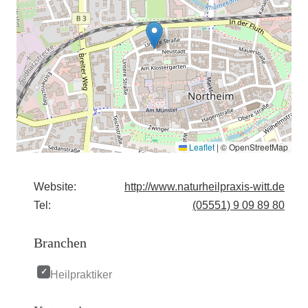
Leaflet
|
© OpenStreetMap
Website:
http://www.naturheilpraxis-witt.de
Tel:
(05551) 9 09 89 80
Branchen
Heilpraktiker