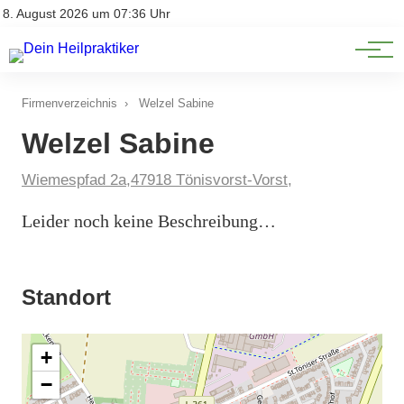
Natürliche Medizin
Impressum
8. August 2026 um 07:36 Uhr
Datenschutz
Heilpflanzen & Kräuterkunde
Firmenverzeichnis
›
Welzel Sabine
Welzel Sabine
Wiemespfad 2a,47918 Tönisvorst-Vorst,
Leider noch keine Beschreibung…
Standort
+
−