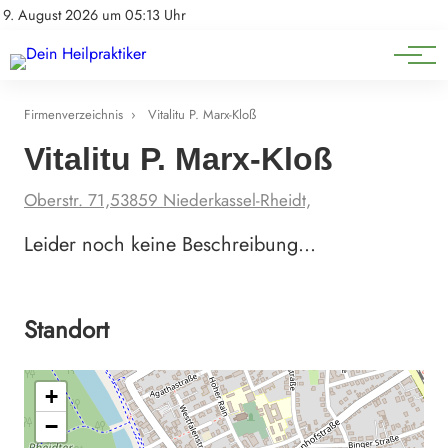
Natürliche Medizin
Impressum
9. August 2026 um 05:13 Uhr
Datenschutz
Heilpflanzen & Kräuterkunde
Firmenverzeichnis
›
Vitalitu P. Marx-Kloß
Vitalitu P. Marx-Kloß
Oberstr. 71,53859 Niederkassel-Rheidt,
Leider noch keine Beschreibung…
Standort
+
−