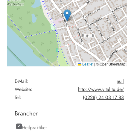
Leaflet
|
© OpenStreetMap
E-Mail:
null
Website:
http://www.vitalitu.de/
Tel:
(0228) 24 03 17 83
Branchen
Heilpraktiker