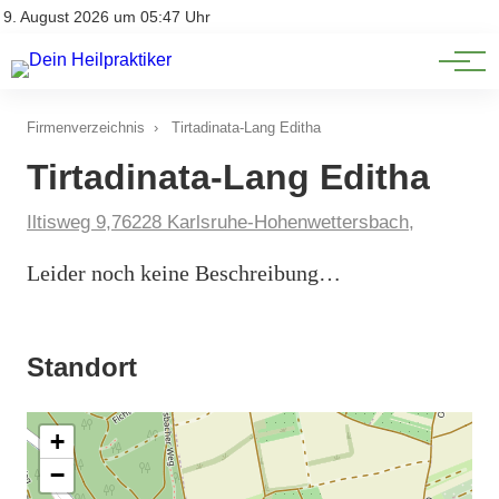
Natürliche Medizin
Impressum
9. August 2026 um 05:47 Uhr
Datenschutz
Heilpflanzen & Kräuterkunde
Firmenverzeichnis
›
Tirtadinata-Lang Editha
Tirtadinata-Lang Editha
Iltisweg 9,76228 Karlsruhe-Hohenwettersbach,
Leider noch keine Beschreibung…
Standort
+
−