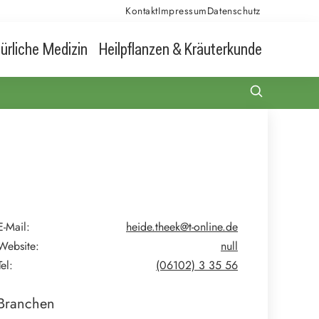
Kontakt
Impressum
Datenschutz
ürliche Medizin
Heilpflanzen & Kräuterkunde
E-Mail:
heide.theek@t-online.de
Website:
null
Tel:
(06102) 3 35 56
Branchen